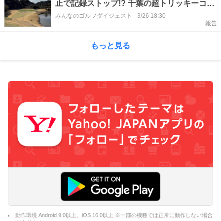
止で記録ストップ!? 千葉の超トリッキーコー
スで苦戦
みんなのゴルフダイジェスト
-
3/26 18:30
報告
もっと見る
動作環境 Android 9.0以上、iOS 16.0以上 ※一部の機種では正常に動作しない場合