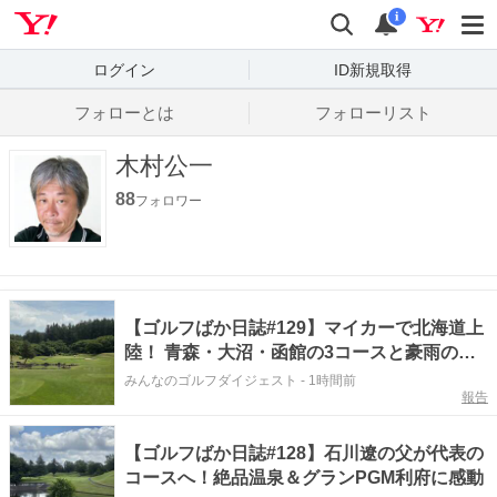
Yahoo! JAPAN
検索
通知数
i
ログイン
ID新規取得
フォローとは
フォローリスト
木村公一
88
フォロワー
【ゴルフばか日誌#129】マイカーで北海道上
陸！ 青森・大沼・函館の3コースと豪雨の洗
礼
みんなのゴルフダイジェスト
-
1時間前
報告
【ゴルフばか日誌#128】石川遼の父が代表の
コースへ！絶品温泉＆グランPGM利府に感動