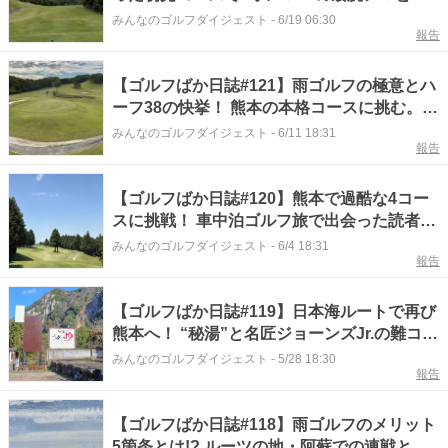
「おべんとうのヒライ」で舌鼓
みんなのゴルフダイジェスト
-
6/19 06:30
報告
【ゴルフばか日誌#121】雨ゴルフの極意とハ
ーフ38の快挙！ 熊本の本格コースに挑む。車
中泊で全国制覇へ
みんなのゴルフダイジェスト
-
6/11 18:31
報告
【ゴルフばか日誌#120】熊本で過酷な4コー
スに挑戦！ 車中泊ゴルフ旅で出会った読者の
温かい声
みんなのゴルフダイジェスト
-
6/4 18:31
報告
【ゴルフばか日誌#119】日本海ルートで再び
熊本へ！ “秘湯”と名匠ジョーンズJr.の難コー
スに挑む1カ月遠征の幕開け
みんなのゴルフダイジェスト
-
5/28 18:30
報告
【ゴルフばか日誌#118】雨ゴルフのメリット
5箇条とは!? ルーツの地・阿蘇での連戦と忘