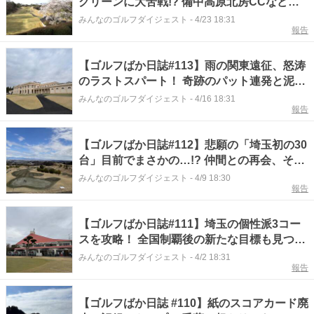
グリーンに大苦戦!? 備中高原北房CCなど西
国3コース攻略
みんなのゴルフダイジェスト
-
4/23 18:31
報告
【ゴルフばか日誌#113】雨の関東遠征、怒涛
のラストスパート！ 奇跡のパット連発と泥ま
みれの死闘
みんなのゴルフダイジェスト
-
4/16 18:31
報告
【ゴルフばか日誌#112】悲願の「埼玉初の30
台」目前でまさかの…!? 仲間との再会、そし
て早稲田大学院への野望
みんなのゴルフダイジェスト
-
4/9 18:30
報告
【ゴルフばか日誌#111】埼玉の個性派3コー
スを攻略！ 全国制覇後の新たな目標も見つか
った!?
みんなのゴルフダイジェスト
-
4/2 18:31
報告
【ゴルフばか日誌 #110】紙のスコアカード廃