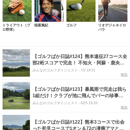
トライアウト（プ
稲葉篤紀
ゴルフ
リオデジャネイロ
ロ野球）
パラ
【ゴルフばか日誌#124】熊本遠征27コース全
部2桁スコアで完走！ 不知火・阿蘇・鹿央を
巡る車中泊旅
みんなのゴルフダイジェスト
-
7/2 18:31
報告
【ゴルフばか日誌#123】暴風雨で完走は我ら
1組だけ！クラブが池に飛んでパーの珍事も
飛び出した熊本・車中泊ゴルフの旅
みんなのゴルフダイジェスト
-
6/25 19:20
報告
【ゴルフばか日誌#122】熊本3コースで出会
った初見コースで1オン＆72の凄腕アマと