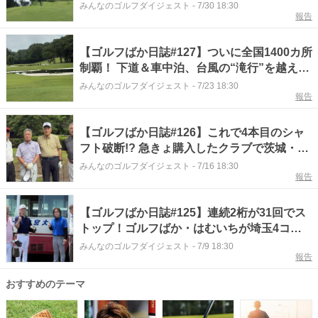
みんなのゴルフダイジェスト
-
7/30 18:30
報告
【ゴルフばか日誌#127】ついに全国1400カ所
制覇！ 下道＆車中泊、台風の“滝行”を越え名
古屋の美酒へ
みんなのゴルフダイジェスト
-
7/23 18:30
報告
【ゴルフばか日誌#126】これで4本目のシャ
フト破断!? 急きょ購入したクラブで茨城・埼
玉の4コースへ
みんなのゴルフダイジェスト
-
7/16 18:30
報告
【ゴルフばか日誌#125】連続2桁が31回でス
トップ！ゴルフばか・はむいちが埼玉4コー
スで味わった天国と地獄
みんなのゴルフダイジェスト
-
7/9 18:30
報告
おすすめのテーマ