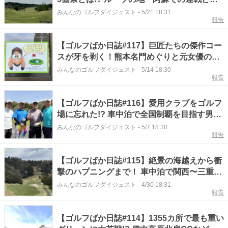
れ物回収の珍道中
みんなのゴルフダイジェスト
-
5/21 18:31
報告
【ゴルフばか日誌#117】巨匠たちの傑作コー
スが牙を剥く！熊本名門めぐりと元女優の叔
母との再会
みんなのゴルフダイジェスト
-
5/14 18:30
報告
【ゴルフばか日誌#116】愛用クラブをゴルフ
場に忘れた!? 車中泊で全国制覇を目指す男の
ドタバタ西日本ラウンド旅
みんなのゴルフダイジェスト
-
5/7 18:30
報告
【ゴルフばか日誌#115】絶景の海越えから衝
撃のハプニングまで！ 車中泊で関西〜三重の
4コースを制覇
みんなのゴルフダイジェスト
-
4/30 18:31
報告
【ゴルフばか日誌#114】1355カ所で最も重い