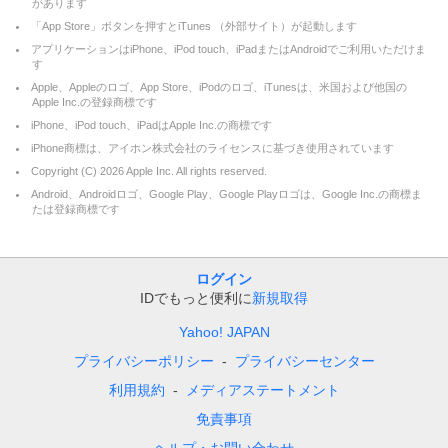
があります
「App Store」ボタンを押すとiTunes （外部サイト）が起動します
アプリケーションはiPhone、iPod touch、iPadまたはAndroidでご利用いただけま
す
Apple、Appleのロゴ、App Store、iPodのロゴ、iTunesは、米国および他国の
Apple Inc.の登録商標です
iPhone、iPod touch、iPadはApple Inc.の商標です
iPhone商標は、アイホン株式会社のライセンスに基づき使用されています
Copyright (C)
2026
Apple Inc. All rights reserved.
Android、Androidロゴ、Google Play、Google Playロゴは、Google Inc.の商標ま
たは登録商標です
ログイン
IDでもっと便利に
新規取得
Yahoo! JAPAN
プライバシーポリシー
プライバシーセンター
利用規約
メディアステートメント
免責事項
ヘルプ・お問い合わせ