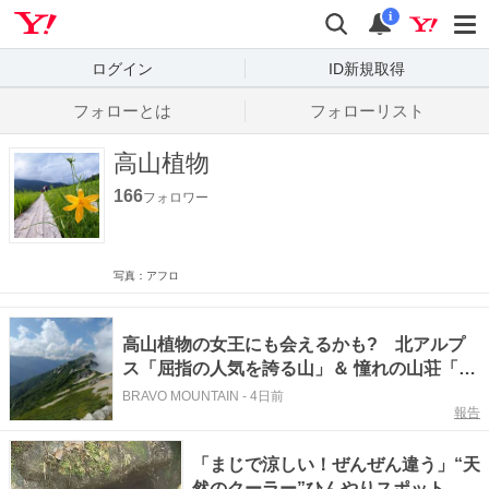
Yahoo! JAPAN
検索
通知数
i
ログイン
ID新規取得
フォローとは
フォローリスト
高山植物
166
フォロワー
写真：アフロ
高山植物の女王にも会えるかも? 北アルプ
ス「屈指の人気を誇る山」＆ 憧れの山荘「満
喫1泊登山」レポート
BRAVO MOUNTAIN
-
4日前
報告
「まじで涼しい！ぜんぜん違う」“天
然のクーラー”ひんやりスポット 標