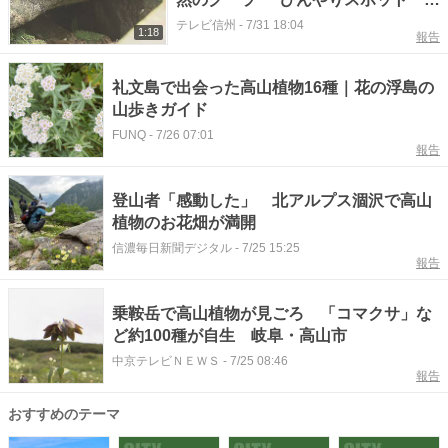
高約1900メートル栂池自然園の「風
テレビ信州
-
7/31 18:04
1:18
報告
穴」人気 高山植物も見頃【長野・
小谷村】
礼文島で出会った高山植物16種｜花の浮島の
山歩きガイド
FUNQ
-
7/26 07:01
報告
登山者「感動した」 北アルプス涸沢で高山
植物のお花畑が満開
信濃毎日新聞デジタル
-
7/25 15:25
報告
乗鞍岳で高山植物が見ごろ 「コマクサ」な
ど約100種が自生 岐阜・高山市
中京テレビＮＥＷＳ
-
7/25 08:46
報告
おすすめのテーマ