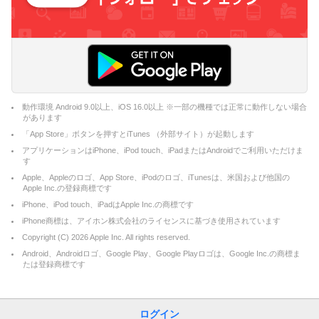
動作環境 Android 9.0以上、iOS 16.0以上 ※一部の機種では正常に動作しない場合
があります
「App Store」ボタンを押すとiTunes （外部サイト）が起動します
アプリケーションはiPhone、iPod touch、iPadまたはAndroidでご利用いただけま
す
Apple、Appleのロゴ、App Store、iPodのロゴ、iTunesは、米国および他国の
Apple Inc.の登録商標です
iPhone、iPod touch、iPadはApple Inc.の商標です
iPhone商標は、アイホン株式会社のライセンスに基づき使用されています
Copyright (C)
2026
Apple Inc. All rights reserved.
Android、Androidロゴ、Google Play、Google Playロゴは、Google Inc.の商標ま
たは登録商標です
ログイン