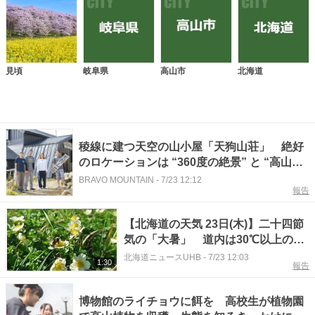
見頃
岐阜県
高山市
北海道
稜線に建つ天空の山小屋「天狗山荘」 絶好
のロケーションは “360度の絶景” と “高山植
物の宝庫” 【長野県白馬村】
BRAVO MOUNTAIN
-
7/23 12:12
報告
【北海道の天気 23日(木)】二十四節
気の「大暑」 道内は30℃以上の真
夏日が復活！雪が残る大雪山系黒岳
北海道ニュースUHB
-
7/23 12:03
1:30
報告
では高山植物が咲き誇る
博物館のライチョウに餌を 高校生が植物園