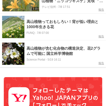
山植物「ニッコウキスゲ」見頃 「見
られて幸せ」 見頃は7月20日ごろ
テレビ信州
-
7/8 17:51
1:15
報告
まで【長野・諏訪市】
高山植物っておもしろい！背が低い理由と
1000年生きる花
FUNQ
-
7/8 07:00
報告
高山植物が含む化合物の構造決定、花2グラ
ムで可能に 国立科学博物館
Science Portal
-
5/19 16:11
報告