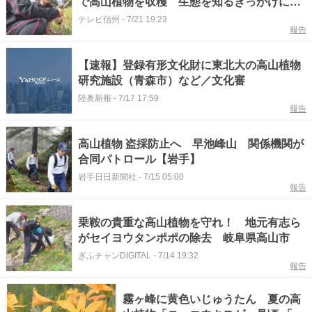
で高山植物を収穫 生態を知るきっかけに
【長野】
テレビ信州
-
7/21 19:23
報告
【速報】登録有形文化財に東北大の高山植物
研究施設（青森市）など／文化審
陸奥新報
-
7/17 17:59
報告
高山植物 盗採防止へ 早池峰山 関係機関が
合同パトロール【岩手】
岩手日日新聞社
-
7/15 05:00
報告
乗鞍の貴重な高山植物を守れ！ 地元有志ら
がセイヨウタンポポの除去 岐阜県高山市
ぎふチャンDIGITAL
-
7/14 19:32
報告
霧ヶ峰に黄色いじゅうたん 夏の高