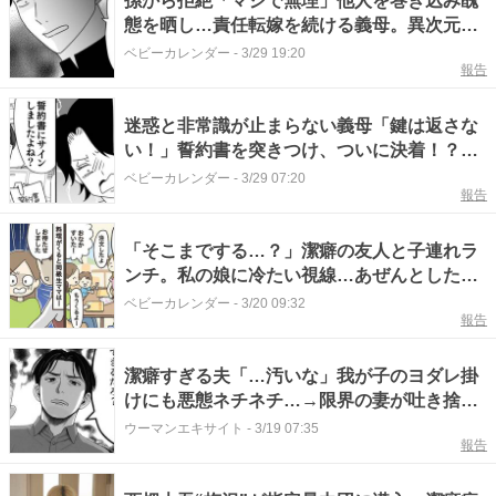
孫から拒絶「マジで無理」他人を巻き込み醜
態を晒し…責任転嫁を続ける義母。異次元の
非常識行動とは？＜義母は悲劇のヒロイン＞
ベビーカレンダー
-
3/29 19:20
報告
迷惑と非常識が止まらない義母「鍵は返さな
い！」誓約書を突きつけ、ついに決着！？し
かし数カ月後？＜義母は悲劇のヒロイン＞
ベビーカレンダー
-
3/29 07:20
報告
「そこまでする…？」潔癖の友人と子連れラ
ンチ。私の娘に冷たい視線…あぜんとした価
値観の違いとは？
ベビーカレンダー
-
3/20 09:32
報告
潔癖すぎる夫「…汚いな」我が子のヨダレ掛
けにも悪態ネチネチ…→限界の妻が吐き捨て
た”キラーワード”に絶望
ウーマンエキサイト
-
3/19 07:35
報告