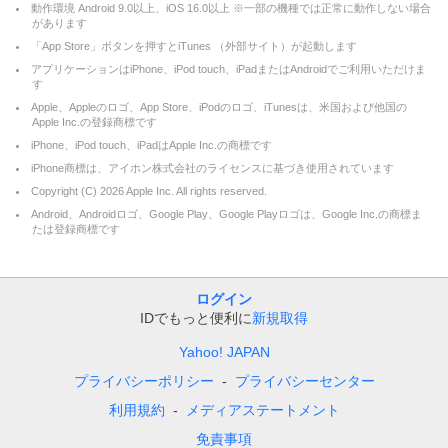
動作環境 Android 9.0以上、iOS 16.0以上 ※一部の機種では正常に動作しない場合
があります
「App Store」ボタンを押すとiTunes （外部サイト）が起動します
アプリケーションはiPhone、iPod touch、iPadまたはAndroidでご利用いただけま
す
Apple、Appleのロゴ、App Store、iPodのロゴ、iTunesは、米国および他国の
Apple Inc.の登録商標です
iPhone、iPod touch、iPadはApple Inc.の商標です
iPhone商標は、アイホン株式会社のライセンスに基づき使用されています
Copyright (C)
2026
Apple Inc. All rights reserved.
Android、Androidロゴ、Google Play、Google Playロゴは、Google Inc.の商標ま
たは登録商標です
ログイン
IDでもっと便利に
新規取得
Yahoo! JAPAN
プライバシーポリシー
プライバシーセンター
利用規約
メディアステートメント
免責事項