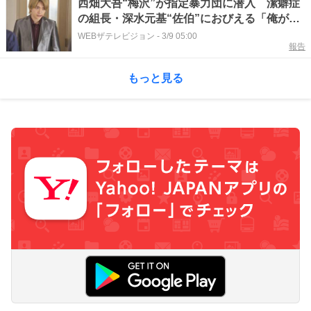
西畑大吾“梅沢”が指定暴力団に潜入 潔癖症
の組長・深水元基“佐伯”におびえる「俺が潜
入すればコカの流れ全体がつかめる」＜マト
WEBザテレビジョン
-
3/9 05:00
報告
リと狂犬＞
もっと見る