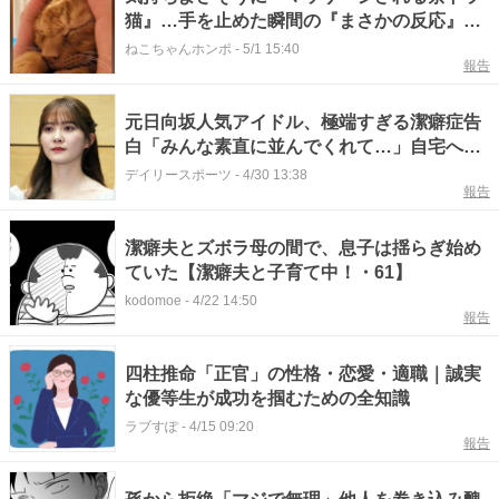
猫』…手を止めた瞬間の『まさかの反応』が
50万再生「思わず叫んだｗ」「悪い笑い方し
ねこちゃんホンポ
-
5/1 15:40
報告
てるｗ」
元日向坂人気アイドル、極端すぎる潔癖症告
白「みんな素直に並んでくれて…」自宅への
来客へのルーティンにスタジオあ然
デイリースポーツ
-
4/30 13:38
報告
潔癖夫とズボラ母の間で、息子は揺らぎ始め
ていた【潔癖夫と子育て中！・61】
kodomoe
-
4/22 14:50
報告
四柱推命「正官」の性格・恋愛・適職｜誠実
な優等生が成功を掴むための全知識
ラブすぽ
-
4/15 09:20
報告