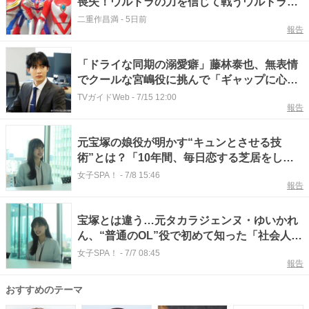
喪失！ウルトラの力を信じて戦うウルトラマ
ンゼアスの魅力とは？
二重作昌満
-
5日前
報告
「ドライな同期の溺愛癖」藤林泰也、無表情
でクールな宮嶋役に挑んで「ギャップに心奪
われる」
TVガイドWeb
-
7/15 12:00
報告
元宝塚の娘役が明かす“キュンとさせる技
術”とは？「10年間、毎日恋する芝居をして
きた」
女子SPA！
-
7/8 15:46
報告
宝塚とは違う…元タカラジェンヌ・ゆいかれ
ん、“普通のOL”役で初めて知った「社会人あ
るある」に驚き
女子SPA！
-
7/7 08:45
報告
おすすめのテーマ