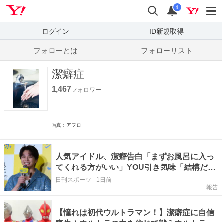
Yahoo! JAPAN
検索
通知数
i
ログイン
ID新規取得
フォローとは
フォローリスト
潔癖症
1,467
フォロワー
写真：アフロ
人気アイドル、潔癖告白「まずお風呂に入っ
てくれる方がいい」YOU引き気味「結構だ
ね」
日刊スポーツ
-
1日前
報告
【憧れは初代ウルトラマン！】潔癖症に自信