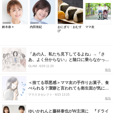
鈴木奈々
内田有紀
おにぎり・おむす
ママ友
び
「あの人、私たち見下してるよね」→「さ
あ、よく分からない」と陰口に乗らなかった
私。後日、陰口グループが解散したワケ
GLAM
-
6/29 11:20
報告
＜捨てる罪悪感＞ママ友の手作りお菓子、食
べられる？潔癖と言われても衛生面が気にな
る
ママスタセレクト
-
6/15 13:25
報告
ゆいかれんと藤林泰也がW主演に 『ドライ