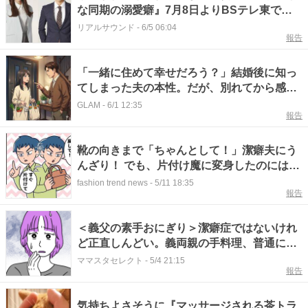
な同期の溺愛癖』7月8日よりBSテレ東で放
送
リアルサウンド
-
6/5 06:04
報告
「一緒に住めて幸せだろう？」結婚後に知っ
てしまった夫の本性。だが、別れてから感じ
た、幸せの正体
GLAM
-
6/1 12:35
報告
靴の向きまで「ちゃんとして！」潔癖夫にう
んざり！ でも、片付け魔に変身したのには
『意外なワケ』が
fashion trend news
-
5/11 18:35
報告
＜義父の素手おにぎり＞潔癖症ではないけれ
ど正直しんどい。義両親の手料理、普通に食
べられる？
ママスタセレクト
-
5/4 21:15
報告
気持ちよさそうに『マッサージされる茶トラ