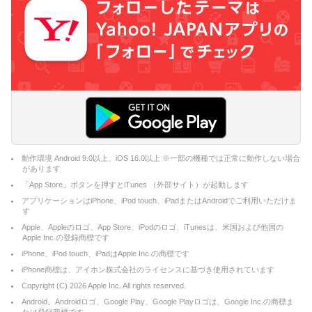
動作環境 Android 9.0以上、iOS 16.0以上 ※一部の機種では正常に動作しない場合
があります
「App Store」ボタンを押すとiTunes （外部サイト）が起動します
アプリケーションはiPhone、iPod touch、iPadまたはAndroidでご利用いただけま
す
Apple、Appleのロゴ、App Store、iPodのロゴ、iTunesは、米国および他国の
Apple Inc.の登録商標です
iPhone、iPod touch、iPadはApple Inc.の商標です
iPhone商標は、アイホン株式会社のライセンスに基づき使用されています
Copyright (C)
2026
Apple Inc. All rights reserved.
Android、Androidロゴ、Google Play、Google Playロゴは、Google Inc.の商標ま
たは登録商標です