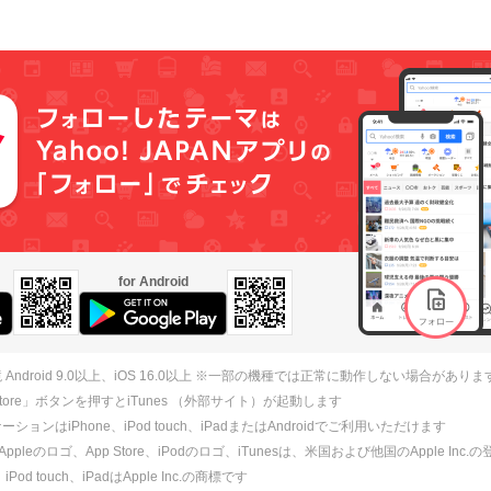
for Android
 Android 9.0以上、iOS 16.0以上 ※一部の機種では正常に動作しない場合がありま
 Store」ボタンを押すとiTunes （外部サイト）が起動します
ションはiPhone、iPod touch、iPadまたはAndroidでご利用いただけます
、Appleのロゴ、App Store、iPodのロゴ、iTunesは、米国および他国のApple Inc
、iPod touch、iPadはApple Inc.の商標です