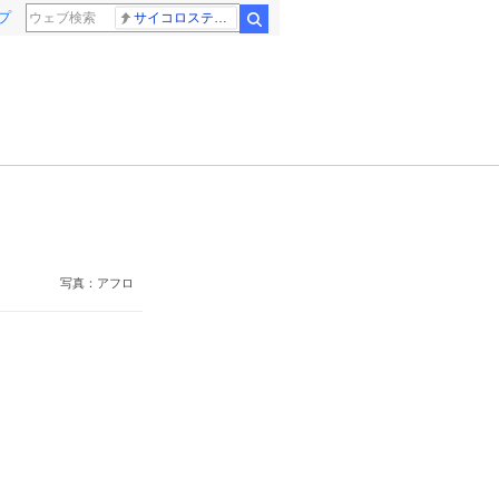
プ
サイコロステーキ先輩
検索
写真：アフロ