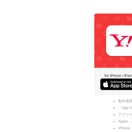
for iPhone / iPad
動作環境
「App
アプリケー
Apple
iPhone