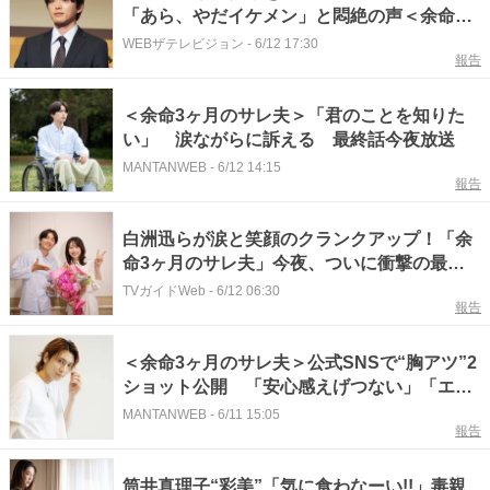
「あら、やだイケメン」と悶絶の声＜余命3
ヶ月のサレ夫＞
WEBザテレビジョン
-
6/12 17:30
報告
＜余命3ヶ月のサレ夫＞「君のことを知りた
い」 涙ながらに訴える 最終話今夜放送
MANTANWEB
-
6/12 14:15
報告
白洲迅らが涙と笑顔のクランクアップ！「余
命3ヶ月のサレ夫」今夜、ついに衝撃の最終
回へ
TVガイドWeb
-
6/12 06:30
報告
＜余命3ヶ月のサレ夫＞公式SNSで“胸アツ”2
ショット公開 「安心感えげつない」「エモ
い！！！」と反響続々
MANTANWEB
-
6/11 15:05
報告
筒井真理子“彩美”「気に食わなーい!!」毒親