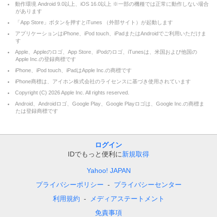
動作環境 Android 9.0以上、iOS 16.0以上 ※一部の機種では正常に動作しない場合
があります
「App Store」ボタンを押すとiTunes （外部サイト）が起動します
アプリケーションはiPhone、iPod touch、iPadまたはAndroidでご利用いただけま
す
Apple、Appleのロゴ、App Store、iPodのロゴ、iTunesは、米国および他国の
Apple Inc.の登録商標です
iPhone、iPod touch、iPadはApple Inc.の商標です
iPhone商標は、アイホン株式会社のライセンスに基づき使用されています
Copyright (C)
2026
Apple Inc. All rights reserved.
Android、Androidロゴ、Google Play、Google Playロゴは、Google Inc.の商標ま
たは登録商標です
ログイン
IDでもっと便利に
新規取得
Yahoo! JAPAN
プライバシーポリシー
プライバシーセンター
利用規約
メディアステートメント
免責事項