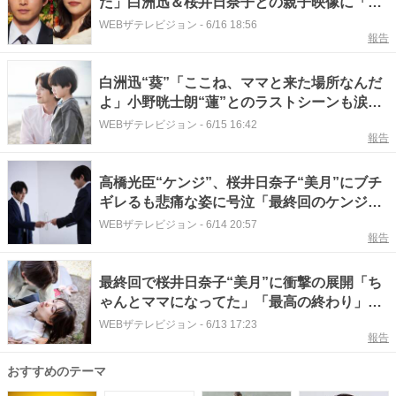
た」白洲迅＆桜井日奈子との親子映像に「も
らい泣き」の声＜余命3ヶ月のサレ夫＞
WEBザテレビジョン
-
6/16 18:56
報告
白洲迅“葵”「ここね、ママと来た場所なんだ
よ」小野晄士朗“蓮”とのラストシーンも涙腺
崩壊＜余命3ヶ月のサレ夫 最終回＞
WEBザテレビジョン
-
6/15 16:42
報告
高橋光臣“ケンジ”、桜井日奈子“美月”にブチ
ギレるも悲痛な姿に号泣「最終回のケンジが
ずるかった」の声＜余命3ヶ月のサレ夫＞
WEBザテレビジョン
-
6/14 20:57
報告
最終回で桜井日奈子“美月”に衝撃の展開「ち
ゃんとママになってた」「最高の終わり」と
視聴者感涙＜余命3ヶ月のサレ夫＞
WEBザテレビジョン
-
6/13 17:23
報告
おすすめのテーマ