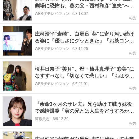
劇場に恐怖も、葵の父・西村和彦“達夫”への
言動に視聴者共感＜余命3ヶ月のサレ夫＞
WEBザテレビジョン
-
6/8 13:07
報告
庄司浩平“岩崎”、白洲迅“葵”に寄り添い続け
る姿に「優しさにグッときた」「お茶コント
最高」の声＜余命3ヶ月のサレ夫＞
WEBザテレビジョン
-
6/8 11:25
報告
桜井日奈子“美月”、母・筒井真理子“彩美”に
なすすべなし「切なくて悲しい」「もはや可
哀想」の声＜余命3ヶ月のサレ夫＞
WEBザテレビジョン
-
6/6 21:01
報告
『余命3ヶ月のサレ夫』兄を助けて戦う妹役
で感情爆発「実の兄とは人生をどうするか深
夜まで話します」
斉藤貴志
-
6/6 12:30
報告