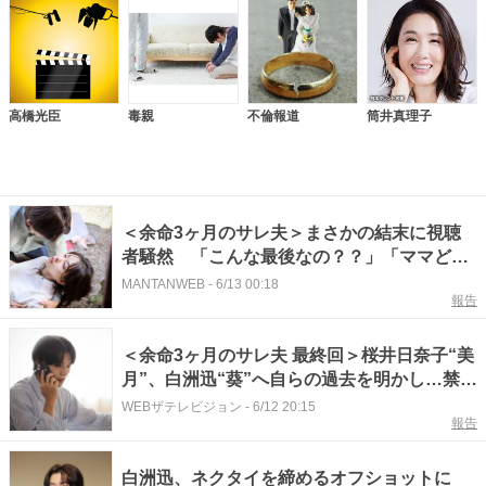
高橋光臣
毒親
不倫報道
筒井真理子
＜余命3ヶ月のサレ夫＞まさかの結末に視聴
者騒然 「こんな最後なの？？」「ママどこ
行った？」
MANTANWEB
-
6/13 00:18
報告
＜余命3ヶ月のサレ夫 最終回＞桜井日奈子“美
月”、白洲迅“葵”へ自らの過去を明かし…禁断
のリベンジ・ラブサスペンスが閉幕
WEBザテレビジョン
-
6/12 20:15
報告
白洲迅、ネクタイを締めるオフショットに