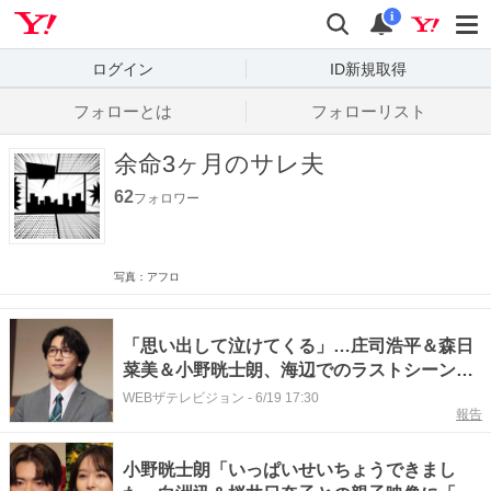
Yahoo! JAPAN
検索
通知数
i
ログイン
ID新規取得
フォローとは
フォローリスト
余命3ヶ月のサレ夫
62
フォロワー
写真：アフロ
「思い出して泣けてくる」…庄司浩平＆森日
菜美＆小野晄士朗、海辺でのラストシーンの
オフショを公開＜余命3ヶ月のサレ夫＞
WEBザテレビジョン
-
6/19 17:30
報告
小野晄士朗「いっぱいせいちょうできまし