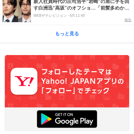
新入社員時代の庄司浩平“岩崎”の肩に手を回
す白洲迅“高坂”のオフショ…「前髪多めかわ
いい」の声も＜余命3ヶ月のサレ夫＞
WEBザテレビジョン
-
6/5 11:40
報告
もっと見る