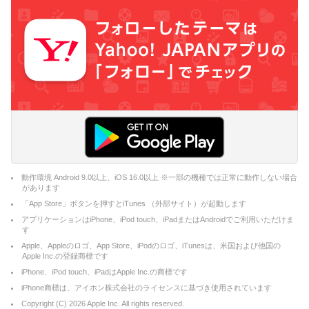
動作環境 Android 9.0以上、iOS 16.0以上 ※一部の機種では正常に動作しない場合
があります
「App Store」ボタンを押すとiTunes （外部サイト）が起動します
アプリケーションはiPhone、iPod touch、iPadまたはAndroidでご利用いただけま
す
Apple、Appleのロゴ、App Store、iPodのロゴ、iTunesは、米国および他国の
Apple Inc.の登録商標です
iPhone、iPod touch、iPadはApple Inc.の商標です
iPhone商標は、アイホン株式会社のライセンスに基づき使用されています
Copyright (C)
2026
Apple Inc. All rights reserved.