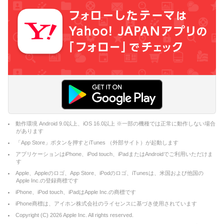
動作環境 Android 9.0以上、iOS 16.0以上 ※一部の機種では正常に動作しない場合
があります
「App Store」ボタンを押すとiTunes （外部サイト）が起動します
アプリケーションはiPhone、iPod touch、iPadまたはAndroidでご利用いただけま
す
Apple、Appleのロゴ、App Store、iPodのロゴ、iTunesは、米国および他国の
Apple Inc.の登録商標です
iPhone、iPod touch、iPadはApple Inc.の商標です
iPhone商標は、アイホン株式会社のライセンスに基づき使用されています
Copyright (C)
2026
Apple Inc. All rights reserved.