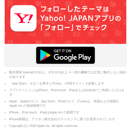
動作環境 Android 9.0以上、iOS 16.0以上 ※一部の機種では正常に動作しない場合
があります
「App Store」ボタンを押すとiTunes （外部サイト）が起動します
アプリケーションはiPhone、iPod touch、iPadまたはAndroidでご利用いただけま
す
Apple、Appleのロゴ、App Store、iPodのロゴ、iTunesは、米国および他国の
Apple Inc.の登録商標です
iPhone、iPod touch、iPadはApple Inc.の商標です
iPhone商標は、アイホン株式会社のライセンスに基づき使用されています
Copyright (C)
2026
Apple Inc. All rights reserved.