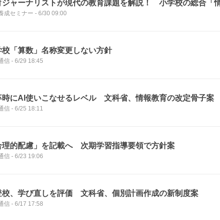
育ジャーナリストが現代の教育課題を解説！ 小学校の総合「
養成セミナー
-
6/30 09:00
学校「算数」名称変更しない方針
通信
-
6/29 18:45
卒時にAI使いこなせるレベル 文科省、情報教育の改定骨子案
通信
-
6/25 18:11
合理的配慮」を記載へ 次期学習指導要領で方針案
通信
-
6/23 19:06
登校、学び直しを評価 文科省、個別計画作成の新制度案
通信
-
6/17 17:58