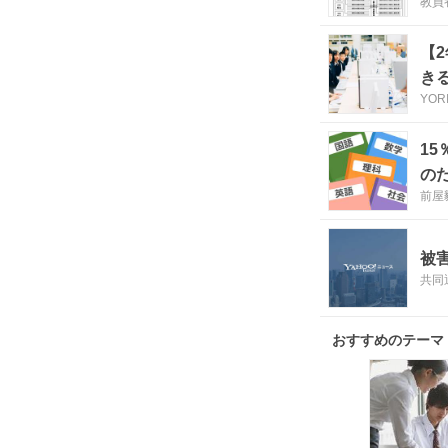
教員
【
き
YOR
1
の
前屋
被
共同
おすすめのテーマ