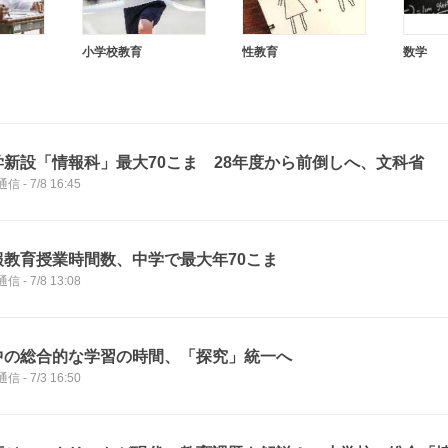
小学校教育
性教育
数学
学新設「情報科」最大70こま 28年度から前倒しへ、文科省
通信
-
7/8 16:45
報教育授業時間数、中学で最大年70こま
通信
-
7/8 13:08
中の総合的な学習の時間、「探究」統一へ
通信
-
7/3 16:50