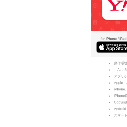
for iPhone / iPad
動作環境
「App
アプリケー
Apple
iPhone
iPho
Copyrig
Andro
スマー