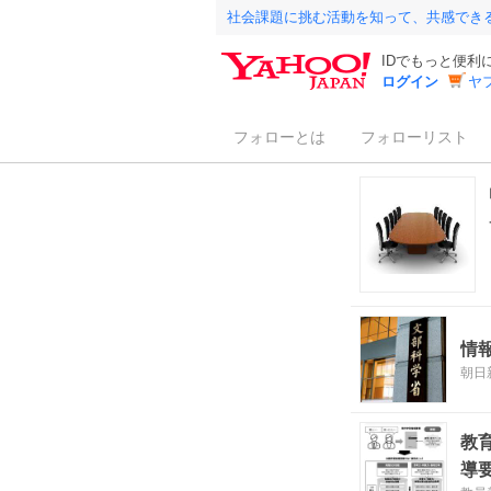
社会課題に挑む活動を知って、共感でき
IDでもっと便利
ログイン
ヤ
フォローとは
フォローリスト
情
朝日
教
導