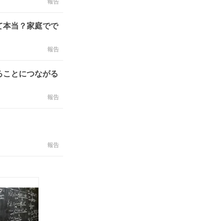
報告
て本当？家庭でで
報告
ることにつながる
報告
報告