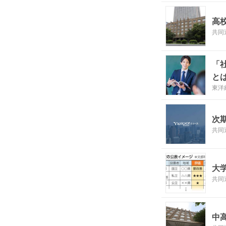
高
共同
「
と
東洋経
次
共同
大
共同
中