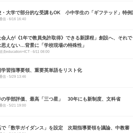
校・大学で部分的な受講もOK 小中学生の「ギフテッド」特例
通信
-
6/16 16:40
社会人が《1年で教員免許取得》できる新課程」創設へ、それで
は思えない…背景に「学校現場の特殊性」
済education×ICT
-
6/11 08:00
期学習指導要領、重要英単語をリスト化
通信
-
5/29 13:46
学の学部評価、最高「三つ星」 30年にも新制度、文科省
通信
-
5/21 19:00
高で「数学ガイダンス」を設定 次期指導要領を議論、中教審