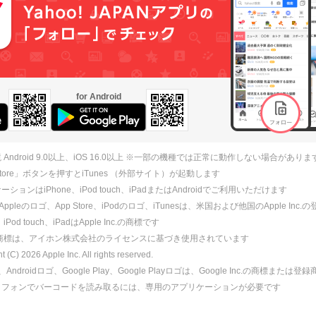
for Android
 Android 9.0以上、iOS 16.0以上 ※一部の機種では正常に動作しない場合がありま
 Store」ボタンを押すとiTunes （外部サイト）が起動します
ションはiPhone、iPod touch、iPadまたはAndroidでご利用いただけます
、Appleのロゴ、App Store、iPodのロゴ、iTunesは、米国および他国のApple Inc
、iPod touch、iPadはApple Inc.の商標です
ne商標は、アイホン株式会社のライセンスに基づき使用されています
ht (C)
2026
Apple Inc. All rights reserved.
id、Androidロゴ、Google Play、Google Playロゴは、Google Inc.の商標または
トフォンでバーコードを読み取るには、専用のアプリケーションが必要です