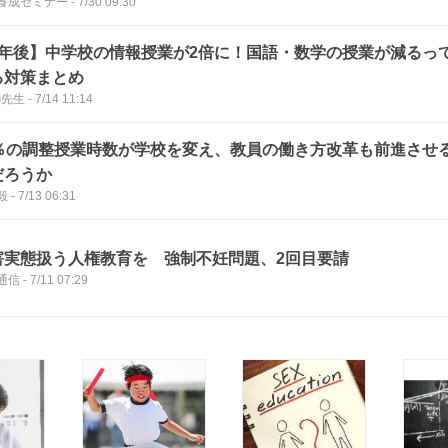
養成セミナー
-
7/30 09:30
2年後】中学校の情報授業が2倍に！国語・数学の授業が減るっ
る対策まとめ
I先生
-
7/14 11:14
5％の調整授業時数が学校を変え、教員の働き方改革も前進させ
だろうか
毅
-
7/13 06:31
害実態扱う人権教育を 強制不妊問題、2回目要請
通信
-
7/11 07:29