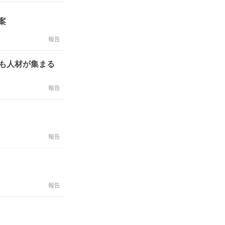
案
報告
も人材が集まる
報告
報告
報告