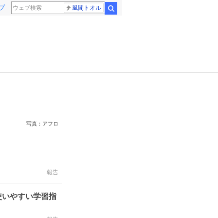
プ
風間トオル
検索
写真：アフロ
報告
使いやすい学習指