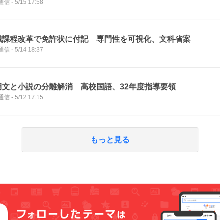
通信
-
5/15 17:58
職課程改革で免許状に付記 専門性を可視化、文科省案
通信
-
5/14 18:37
用文と小説の分離解消 高校国語、32年度指導要領
通信
-
5/12 17:15
もっと見る