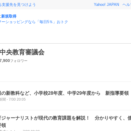
る支援先を見つけよう
Yahoo! JAPAN
ヘル
に
新規取得
フーショッピングなら「毎日5％」おトク
中央教育審議会
7,900
フォロワー
報の新教科など、小学校28年度、中学29年度から 新指導要領
新聞
-
7/30 20:05
育ジャーナリストが現代の教育課題を解説！ 分かりやすく、
要領