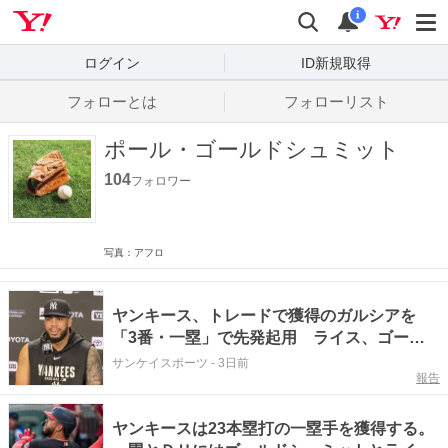
Yahoo! JAPAN
検索
通知数
i
ログイン
ID新規取得
フォローとは
フォローリスト
ポール・ゴールドシュミット
104
フォロワー
写真：アフロ
ヤンキース、トレードで獲得のガルシアを
「3番・一塁」で先発起用 ライス、ゴール
ドシュミットと強力トリオ結成へ ブーン監
サンケイスポーツ
-
3日前
報告
督「3人は補完し合える存在」
ヤンキースは23本塁打の一塁手を獲得する。