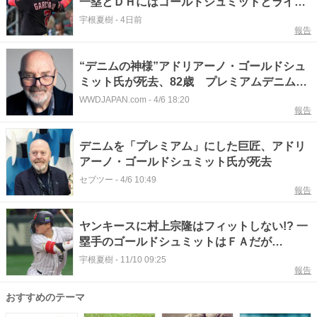
一塁とＤＨにはゴールドシュミットとライス
がいるが…
宇根夏樹
-
4日前
報告
“デニムの神様”アドリアーノ・ゴールドシュ
ミット氏が死去、82歳 プレミアムデニム発
展の立役者
WWDJAPAN.com
-
4/6 18:20
報告
デニムを「プレミアム」にした巨匠、アドリ
アーノ・ゴールドシュミット氏が死去
セブツー
-
4/6 10:49
報告
ヤンキースに村上宗隆はフィットしない!? 一
塁手のゴールドシュミットはＦＡだが…
宇根夏樹
-
11/10 09:25
報告
おすすめのテーマ