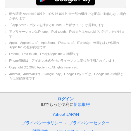
動作環境 Android 9.0以上、iOS 16.0以上 ※一部の機種では正常に動作しない場合
があります
「App Store」ボタンを押すとiTunes （外部サイト）が起動します
アプリケーションはiPhone、iPod touch、iPadまたはAndroidでご利用いただけま
す
Apple、Appleのロゴ、App Store、iPodのロゴ、iTunesは、米国および他国の
Apple Inc.の登録商標です
iPhone、iPod touch、iPadはApple Inc.の商標です
iPhone商標は、アイホン株式会社のライセンスに基づき使用されています
Copyright (C)
2026
Apple Inc. All rights reserved.
Android、Androidロゴ、Google Play、Google Playロゴは、Google Inc.の商標ま
たは登録商標です
ログイン
IDでもっと便利に
新規取得
Yahoo! JAPAN
プライバシーポリシー
プライバシーセンター