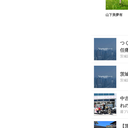
山下美夢有
つ
任
茨城
茨
茨城
中
れ
週プ
【