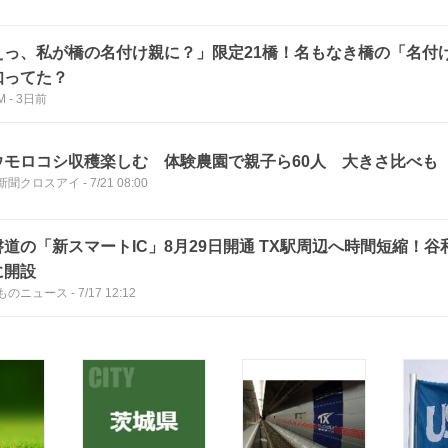
えっ、私が橋の名付け親に？」限定21橋！名もなき橋の「名付
知ってた？
M
-
3日前
ウモロコシ収穫楽しむ 体験農園で親子ら60人 大きさ比べも
新聞クロスアイ
-
7/21 08:00
道の「新スマートIC」8月29日開通 TX駅周辺へ時間短縮！谷和
に開設
ものニュース
-
7/17 12:12