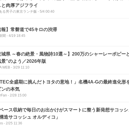
しと肉厚アジフライ
ある男子の東京ランチ飯
-
5/4 00:40
速報】常磐道で45キロの渋滞
新聞
-
4/19 18:45
茨城県 ～春の絶景・風物詩10選～】200万のシャーレーポピー
景”のよう／2026年版
A WEB
-
3/29 11:10
VTEC全盛期に挑んだトヨタの意地！」名機4A-Gの最終進化形を
ビンの本気
rFan
-
2/28 15:00
スペース収納で毎日のお出かけがスマートに整う新発想サコッシュ！
段構造サコッシュ オルディコ」
es
-
2/25 11:36