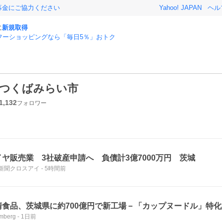
募金にご協力ください
Yahoo! JAPAN
ヘル
に
新規取得
フーショッピングなら「毎日5％」おトク
つくばみらい市
1,132
フォロワー
イヤ販売業 3社破産申請へ 負債計3億7000万円 茨城
新聞クロスアイ
-
5時間前
清食品、茨城県に約700億円で新工場－「カップヌードル」特化
mberg
-
1日前