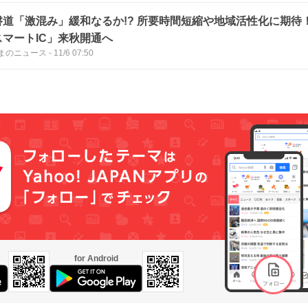
激混み」緩和なるか!? 所要時間短縮や地域活性化に期待！ 「つくばみら
スマートIC」来秋開通へ
まのニュース
-
11/6 07:50
for Android