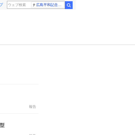
プ
広島平和記念式典 高市総理
検索
報告
型