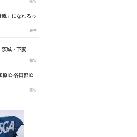
報告
け親」になれるっ
報告
 茨城・下妻
報告
原IC‐谷田部IC
報告