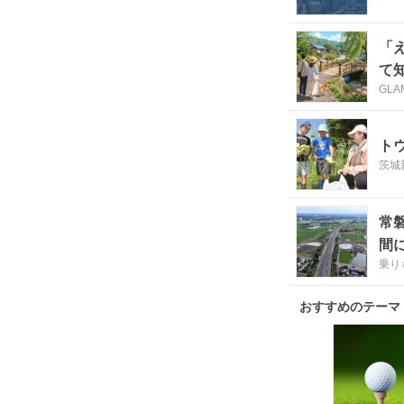
「
て
GLA
ト
茨城
常磐
間
乗り
おすすめのテーマ