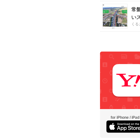
常磐道「
い
くる
for iPhone / iPad