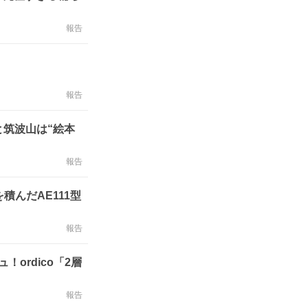
報告
報告
と筑波山は“絵本
報告
積んだAE111型
報告
ordico「2層
報告