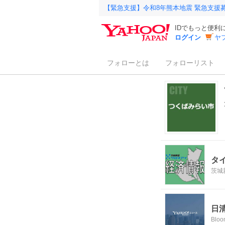
【緊急支援】令和8年熊本地震 緊急支援
IDでもっと便利
ログイン
ヤ
フォローとは
フォローリスト
タ
茨城
日
Bloo