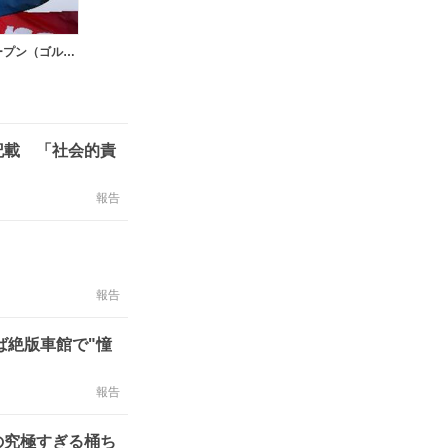
全米オープン（ゴルフ）
記載 「社会的責
報告
く
報告
ば絶版車館で"憧
報告
の究極すぎる桶ち