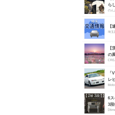
ら
のん
【
埼玉
【
の風
CRE
「
レ
Moto
6
3
Dtim