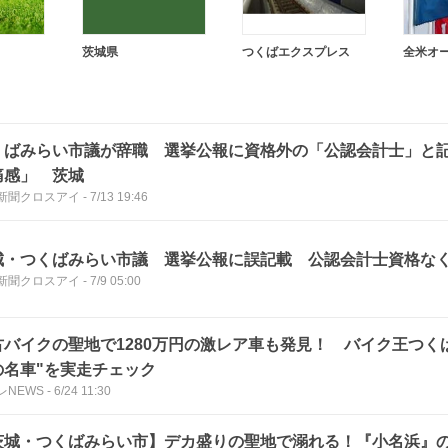
茨城県
つくばエクスプレス
くばみらい市議が辞職 選挙公報に資格外の「公認会計士」と
痛感」 茨城
新聞クロスアイ
-
7/13 19:46
城・つくばみらい市議 選挙公報に誤記載 公認会計士資格な
新聞クロスアイ
-
7/9 05:00
古バイクの聖地で1280万円の激レア車も発見！ バイク王つく
の名車"を実走チェック
レNEWS
-
6/24 11:30
茨城・つくばみらい市】デカ盛りの聖地で溺れる！『小名浜』