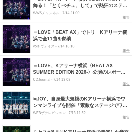
飾る！「とくべチュ、して」で熱狂のステー
ジ締めくくる
WWSチャンネル
-
7/14 21:00
報告
＝LOVE「BEAT AX」でトリ Kアリーナ横
浜で全11曲を熱演
vois ヴォイス
-
7/14 16:10
報告
＝LOVE、Kアリーナ横浜〈BEAT AX -
SUMMER EDITION 2026-〉公演のレポート
が到着
CDJournal
-
7/14 13:08
報告
≒JOY、自身最大規模のKアリーナ横浜でワ
ンマンライブを開催「素敵なステージでワン
マンライブができて本当に幸せです！」
WEBザテレビジョン
-
7/13 11:52
報告