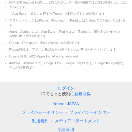
動作環境 Android 9.0以上、iOS 16.0以上 ※一部の機種では正常に動作しない場合
があります
「App Store」ボタンを押すとiTunes （外部サイト）が起動します
アプリケーションはiPhone、iPod touch、iPadまたはAndroidでご利用いただけま
す
Apple、Appleのロゴ、App Store、iPodのロゴ、iTunesは、米国および他国の
Apple Inc.の登録商標です
iPhone、iPod touch、iPadはApple Inc.の商標です
iPhone商標は、アイホン株式会社のライセンスに基づき使用されています
Copyright (C)
2026
Apple Inc. All rights reserved.
Android、Androidロゴ、Google Play、Google Playロゴは、Google Inc.の商標ま
たは登録商標です
ログイン
IDでもっと便利に
新規取得
Yahoo! JAPAN
プライバシーポリシー
プライバシーセンター
利用規約
メディアステートメント
免責事項