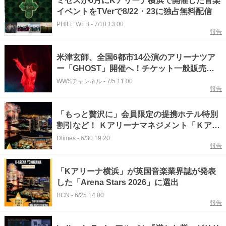
ミセスが6月にKアリーナ横浜で開催した音楽
イベントをTVerで8/22・23に独占無料配信
PHILE WEB
-
7/10 13:00
報告
米津玄師、全国6都市14公演のアリーナツア
ー「GHOST」開催へ！チケット一般販売が
決定
WWSチャンネル
-
7/5 11:00
報告
「もっと贅沢に」会員限定の提携ホテル特別
割引など！ Ｋアリーナマネジメント「Ｋアリ
ーナ横浜」
Dtimes
-
6/30 19:20
報告
「Kアリーナ横浜」が英国音楽業界誌が発表
した「Arena Stars 2026」に選出
BCN
-
6/25 14:00
報告