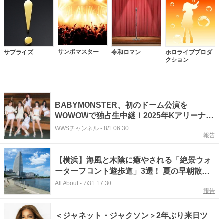
サンボマスター
サプライズ
令和ロマン
ホロライブプロダ
クション
BABYMONSTER、初のドーム公演を
WOWOWで独占生中継！2025年Kアリーナ横
浜公演も放送
WWSチャンネル
-
8/1 06:30
報告
【横浜】海風と木陰に癒やされる「絶景ウォ
ーターフロント遊歩道」3選！ 夏の早朝散歩
にもおすすめ
All About
-
7/31 17:30
報告
＜ジャネット・ジャクソン＞2年ぶり来日ツ