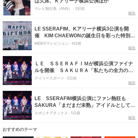
は欠席、Ｋアリーナ横浜公演ほか
テレビ朝日系（ANN）
-
3日前
報告
LE SSERAFIM、Kアリーナ横浜3公演を開
催 KIM CHAEWONの誕生日を彩った特別な
ステージも披露
WEBザテレビジョン
-
4日前
報告
ＬＥ ＳＳＥＲＡＦＩＭが横浜公演ファイナ
ルを開催 ＳＡＫＵＲＡ「私たちの全力の姿
を見て力を受け取ってください」
デイリースポーツ
-
5日前
報告
LE SSERAFIM横浜公演にファン熱狂も
SAKURA「まだまだ未熟」アイドルとしての
本音明かす
スポニチアネックス
-
5日前
報告
おすすめのテーマ