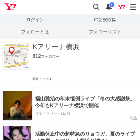
Yahoo! JAPAN
検索
通知数
i
ログイン
ID新規取得
フォローとは
フォローリスト
Kアリーナ横浜
812
フォロワー
写真：アフロ
福山雅治の年末恒例ライブ「冬の大感謝祭」
今年もKアリーナ横浜で開催
音楽ナタリー
-
1日前
報告
活動休止中の超特急のリョウガ、夏のライブ