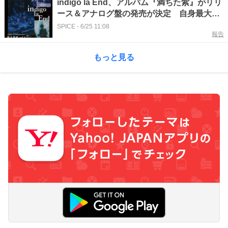
indigo la End、アルバム『満ちた紫』がリリ
ース＆アナログ盤の発売が決定 自身最大規
模のワンマンライブをKアリーナ横浜で開催
SPICE
-
6/25 11:08
報告
もっと見る