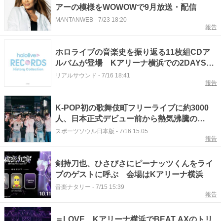
アーの模様をWOWOWで9月放送・配信
MANTANWEB
-
7/23 18:20
報告
ホロライブの音楽史を振り返る11枚組CDア
ルバムが登場 Kアリーナ横浜での2DAYSラ
イブ開催も決定
リアルサウンド
-
7/16 18:41
報告
K-POP初の歌舞伎町フリーライブに約3000
人、日本正式デビュー前から熱気沸騰の
AND2BLE
スポーツソウル日本版
-
7/16 15:05
報告
剣持刀也、ひさびさにピーナッツくんをライ
ブのゲストに呼ぶ 会場はKアリーナ横浜
音楽ナタリー
-
7/15 15:39
報告
＝LOVE、Kアリーナ横浜でBEAT AXのトリ