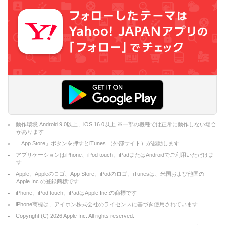
動作環境 Android 9.0以上、iOS 16.0以上 ※一部の機種では正常に動作しない場合
があります
「App Store」ボタンを押すとiTunes （外部サイト）が起動します
アプリケーションはiPhone、iPod touch、iPadまたはAndroidでご利用いただけま
す
Apple、Appleのロゴ、App Store、iPodのロゴ、iTunesは、米国および他国の
Apple Inc.の登録商標です
iPhone、iPod touch、iPadはApple Inc.の商標です
iPhone商標は、アイホン株式会社のライセンスに基づき使用されています
Copyright (C)
2026
Apple Inc. All rights reserved.