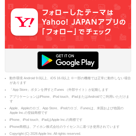
動作環境 Android 9.0以上、iOS 16.0以上 ※一部の機種では正常に動作しない場合
があります
「App Store」ボタンを押すとiTunes （外部サイト）が起動します
アプリケーションはiPhone、iPod touch、iPadまたはAndroidでご利用いただけま
す
Apple、Appleのロゴ、App Store、iPodのロゴ、iTunesは、米国および他国の
Apple Inc.の登録商標です
iPhone、iPod touch、iPadはApple Inc.の商標です
iPhone商標は、アイホン株式会社のライセンスに基づき使用されています
Copyright (C)
2026
Apple Inc. All rights reserved.