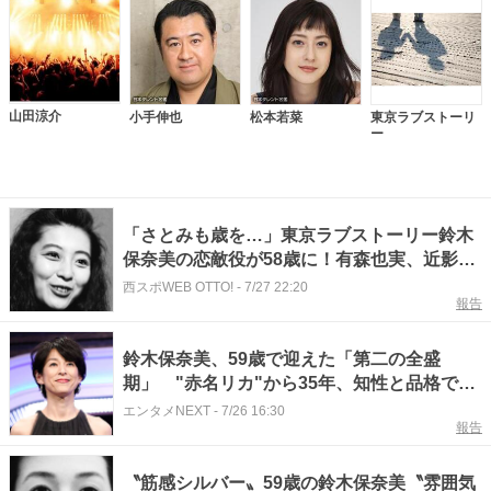
山田涼介
小手伸也
松本若菜
東京ラブストーリ
ー
「さとみも歳を…」東京ラブストーリー鈴木
保奈美の恋敵役が58歳に！有森也実、近影が
話題「久しぶりに見た」「近況が知れて嬉し
西スポWEB OTTO!
-
7/27 22:20
報告
い♡」
鈴木保奈美、59歳で迎えた「第二の全盛
期」 "赤名リカ"から35年、知性と品格で円
熟の境地へ
エンタメNEXT
-
7/26 16:30
報告
〝筋感シルバー〟59歳の鈴木保奈美〝雰囲気