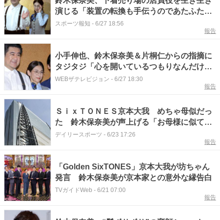
鈴木保奈美、下着売り場の店員役を生き生き
演じる「装置の転換も手伝うのであたふたし
ています」 舞台「コテンペスト」でコメデ
スポーツ報知
-
6/27 18:56
報告
ィエンヌぶり発揮
小手伸也、鈴木保奈美＆片桐仁からの指摘に
タジタジ「心を開いているつもりなんだけど
なあ」
WEBザテレビジョン
-
6/27 18:30
報告
ＳｉｘＴＯＮＥＳ京本大我 めちゃ母似だっ
た 鈴木保奈美が声上げる「お母様に似てま
すよねー！」 母は元アイドル女優 ネット
デイリースポーツ
-
6/23 17:26
報告
も「絶対にお母様似」
「Golden SixTONES」京本大我が坊ちゃん
発言 鈴木保奈美が京本家との意外な縁告白
TVガイドWeb
-
6/21 07:00
報告