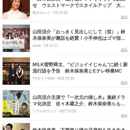
せ ウエストマークでスタイルアップ 大人
のモノトーンコーデ
毎日キレイ
-
7/5 21:00
報告
山田涼介「おっきく見出しにして（笑）」鈴
木保奈美が裏話を絶賛！小手伸也はゴマ指摘
に大慌て
anna
-
7/4 21:17
報告
M!LK曽野舜太、“ビジュイイじゃん”に続く新
流行語を予告 鈴木保奈美とEテレ特番MC
TVガイドWeb
-
6/29 19:30
報告
山田涼介主演で『一次元の挿し木』連続ドラ
マ化決定 佐々木蔵之介、鈴木保奈美らも出
演で7月5日放送開始
リアルサウンド
-
6/27 22:01
報告