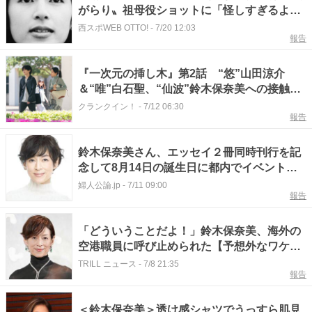
がらり〟祖母役ショットに「怪しすぎるよ
な」「オーラありすぎ」の声
西スポWEB OTTO!
-
7/20 12:03
報告
『一次元の挿し木』第2話 “悠”山田涼介
＆“唯”白石聖、“仙波”鈴木保奈美への接触を
試みる
クランクイン！
-
7/12 06:30
報告
鈴木保奈美さん、エッセイ２冊同時刊行を記
念して8月14日の誕生日に都内でイベントを
開催
婦人公論.jp
-
7/11 09:00
報告
「どういうことだよ！」鈴木保奈美、海外の
空港職員に呼び止められた【予想外なワケ】
とは？
TRILL ニュース
-
7/8 21:35
報告
＜鈴木保奈美＞透け感シャツでうっすら肌見