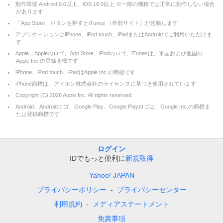
動作環境 Android 9.0以上、iOS 16.0以上 ※一部の機種では正常に動作しない場合
があります
「App Store」ボタンを押すとiTunes （外部サイト）が起動します
アプリケーションはiPhone、iPod touch、iPadまたはAndroidでご利用いただけま
す
Apple、Appleのロゴ、App Store、iPodのロゴ、iTunesは、米国および他国の
Apple Inc.の登録商標です
iPhone、iPod touch、iPadはApple Inc.の商標です
iPhone商標は、アイホン株式会社のライセンスに基づき使用されています
Copyright (C)
2026
Apple Inc. All rights reserved.
Android、Androidロゴ、Google Play、Google Playロゴは、Google Inc.の商標ま
たは登録商標です
ログイン
IDでもっと便利に
新規取得
Yahoo! JAPAN
プライバシーポリシー
プライバシーセンター
利用規約
メディアステートメント
免責事項