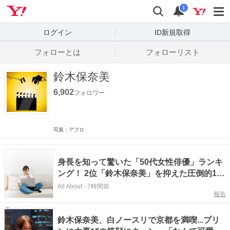
Yahoo! JAPAN
検索
通知数
i
ログイン
ID新規取得
フォローとは
フォローリスト
鈴木保奈美
6,902
フォロワー
写真：アフロ
身長を知って驚いた「50代女性俳優」ランキ
ング！ 2位「鈴木保奈美」を抑えた圧倒的1位
は？
All About
-
7時間前
報告
鈴木保奈美、白ノースリで京都を満喫...プリ