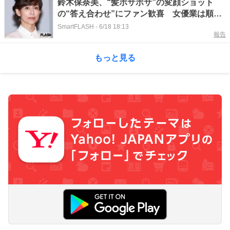
鈴木保奈美、“髪ボサボサ”の変顔ショット
の“答え合わせ”にファン歓喜 女優業は順調
も“元夫”の闘病生活については語らず
SmartFLASH
-
6/18 18:13
報告
もっと見る