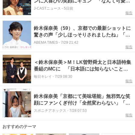
ンに大喜びの笑顔にキュン 「なんて可愛い
んでしょう」
J-CASTニュース
-
5日前
報告
鈴木保奈美（59）、京都での最新ショットに
驚きの声「少しほっそりされましたね」「ご
本人だったとは」
ABEMA TIMES
-
7/29 21:42
報告
＜鈴木保奈美＞M！LK曽野舜太と日本語特集
番組のMCに 「日本語には知らないことが
まだたくさん」 Eテレ「大人の言葉ナビ」
毎日キレイ
-
7/29 08:30
報告
30日放送
鈴木保奈美「京都にて美味堪能」無邪気な笑
顔にファンくぎ付け「全然変わらない」「世
界一の笑顔」
スポニチアネックス
-
7/28 07:53
報告
おすすめのテーマ