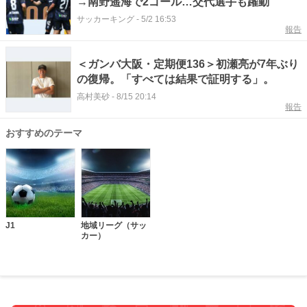
→南野遥海で2ゴール…交代選手も躍動
サッカーキング
-
5/2 16:53
報告
＜ガンバ大阪・定期便136＞初瀬亮が7年ぶり
の復帰。「すべては結果で証明する」。
高村美砂
-
8/15 20:14
報告
おすすめのテーマ
J1
地域リーグ（サッ
カー）