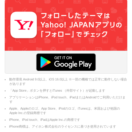
動作環境 Android 9.0以上、iOS 16.0以上 ※一部の機種では正常に動作しない場合
があります
「App Store」ボタンを押すとiTunes （外部サイト）が起動します
アプリケーションはiPhone、iPod touch、iPadまたはAndroidでご利用いただけま
す
Apple、Appleのロゴ、App Store、iPodのロゴ、iTunesは、米国および他国の
Apple Inc.の登録商標です
iPhone、iPod touch、iPadはApple Inc.の商標です
iPhone商標は、アイホン株式会社のライセンスに基づき使用されています