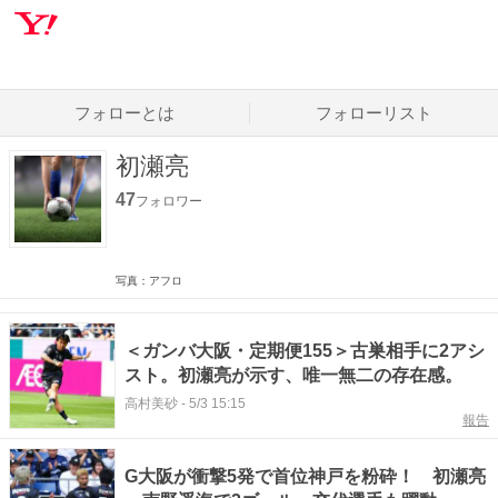
フォローとは
フォローリスト
初瀬亮
47
フォロワー
写真：アフロ
＜ガンバ大阪・定期便155＞古巣相手に2アシ
スト。初瀬亮が示す、唯一無二の存在感。
高村美砂
-
5/3 15:15
報告
G大阪が衝撃5発で首位神戸を粉砕！ 初瀬亮