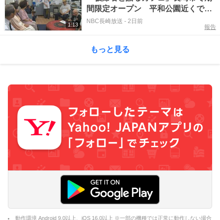
間限定オープン 平和公園近くで平
和への思い共有
NBC長崎放送
-
2日前
1:13
報告
もっと見る
動作環境 Android 9.0以上、iOS 16.0以上 ※一部の機種では正常に動作しない場合