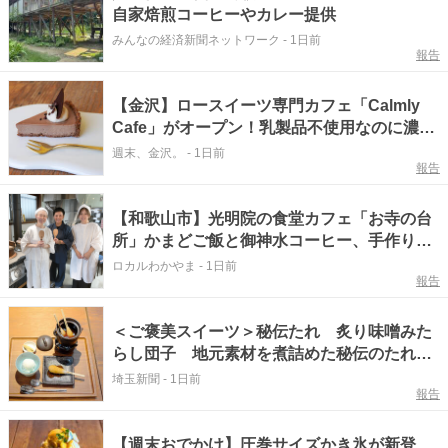
自家焙煎コーヒーやカレー提供
みんなの経済新聞ネットワーク
-
1日前
報告
【金沢】ロースイーツ専門カフェ「Calmly
Cafe」がオープン！乳製品不使用なのに濃厚
リッチなタルトに夢中♡【NEW OPEN】
週末、金沢。
-
1日前
報告
【和歌山市】光明院の食堂カフェ「お寺の台
所」かまどご飯と御神水コーヒー、手作りお
やつも
ロカルわかやま
-
1日前
報告
＜ご褒美スイーツ＞秘伝たれ 炙り味噌みた
らし団子 地元素材を煮詰めた秘伝のたれ
「蔵カフェ山七」
埼玉新聞
-
1日前
報告
【週末おでかけ】圧巻サイズかき氷が新登