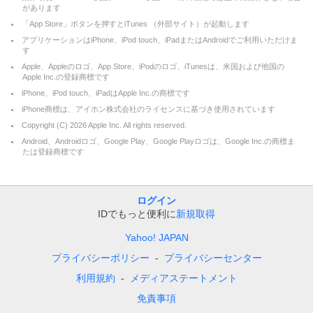
があります
「App Store」ボタンを押すとiTunes （外部サイト）が起動します
アプリケーションはiPhone、iPod touch、iPadまたはAndroidでご利用いただけま
す
Apple、Appleのロゴ、App Store、iPodのロゴ、iTunesは、米国および他国の
Apple Inc.の登録商標です
iPhone、iPod touch、iPadはApple Inc.の商標です
iPhone商標は、アイホン株式会社のライセンスに基づき使用されています
Copyright (C)
2026
Apple Inc. All rights reserved.
Android、Androidロゴ、Google Play、Google Playロゴは、Google Inc.の商標ま
たは登録商標です
ログイン
IDでもっと便利に
新規取得
Yahoo! JAPAN
プライバシーポリシー
プライバシーセンター
利用規約
メディアステートメント
免責事項