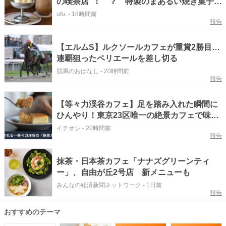
の喫茶店”！ ？ 特製のまあるい焼き菓子が
色んなお菓子に変身する「Rond sucre
ufu.
-
18時間前
報告
cafe(ロンシュクレカフェ)」へ
【エルムS】ルクソールカフェが重賞2勝目…
連覇狙ったペリエールを差し切る
競馬のおはなし
-
20時間前
報告
【等々力渓谷カフェ】足を踏み入れた瞬間に
ひんやり！東京23区唯一の絶景カフェで味わ
える本格コーヒー
イチオシ
-
20時間前
報告
抹茶・日本茶カフェ「ナナズグリーンティ
ー」、自由が丘2号店 新メニューも
みんなの経済新聞ネットワーク
-
1日前
報告
おすすめのテーマ