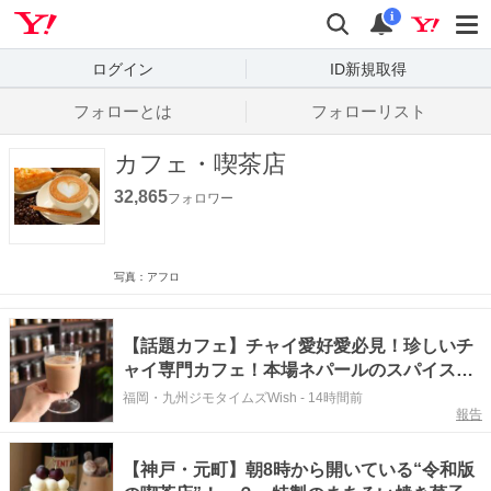
Yahoo! JAPAN
検索
通知数
i
ログイン
ID新規取得
フォローとは
フォローリスト
カフェ・喫茶店
32,865
フォロワー
写真：アフロ
【話題カフェ】チャイ愛好愛必見！珍しいチ
ャイ専門カフェ！本場ネパールのスパイスが
香る『THE AU』がリニューアルオープン
福岡・九州ジモタイムズWish
-
14時間前
報告
（福岡市南区）【まち歩き】
【神戸・元町】朝8時から開いている“令和版