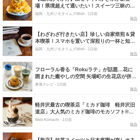
場！県境超えて通いたい！スイーツ三昧の白
いカフェ『cafebiyori（カフェビヨリ）』
福岡・九州ジモタイムズWish
-
1日前
報告
（大分・日田市）【まち歩き】
【わざわざ行きたい店】珍しい自家焙煎＆貸
本喫茶！スマホを置いて深煎りの一杯と知ら
ない一冊を味わう贅沢な時間『たみえる珈琲
福岡・九州ジモタイムズWish
-
1日前
報告
店／貸本 利文庫』（福岡・大木町）【まち歩
き】
フローラル香る「Rokuラテ」が話題…花に
囲まれた癒やしの空間 矢場町の生花店が併設
した話題のカフェ
東海テレビ
-
1日前
報告
軽井沢最古の喫茶店「ミカド珈琲 軽井沢旧
道店」大人気のミカド珈琲のモカソフト®と
名物のモカゼリーが共演する至福のスイーツ
Web-Komachi
-
1日前
報告
「モカゼリー」♪＠長野県 軽井沢町