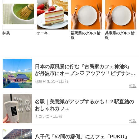
抹茶
ケーキ
福岡県のグルメ情
兵庫県のグルメ情
報
報
日本の原風景に佇む『古民家カフェ神池8』
が丹波市にオープン♡ アツアツ「ピザサン
ド」を実食 丹波市
Kiss PRESS
-
1日前
報告
名駅｜美意識がアップするかも！？駅直結の
おしゃれカフェ
ナゴレコ
-
1日前
報告
八千代「52間の縁側」にカフェ「PUKU」