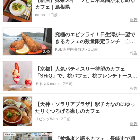
【新店】抹茶スイーツと日本庭園が楽しめる
カフェ｜島根県
na-na
-
1日前
報告
究極のエビフライ！日生湾が一望で
きるカフェの数量限定ランチ 自家
製バスクチーズケーキも 岡山【ほ
KSB瀬戸内海放送
-
1日前
2:40
報告
っとマルシェ】
【京都】人気パティスリー待望のカフェ
「SHiQ」で、桃パフェ、桃フレンチトース
ト、桃フラッペと桃ざんまいの桃まつり
るるぶ＆more.
-
2日前
報告
【天神・ソラリアプラザ】駅チカなのにゆっ
たりくつろげる癒しのカフェ
リビングWeb
-
2日前
報告
「被爆者と語るカフェ」長崎市で期