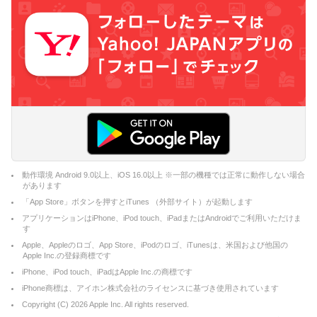
動作環境 Android 9.0以上、iOS 16.0以上 ※一部の機種では正常に動作しない場合
があります
「App Store」ボタンを押すとiTunes （外部サイト）が起動します
アプリケーションはiPhone、iPod touch、iPadまたはAndroidでご利用いただけま
す
Apple、Appleのロゴ、App Store、iPodのロゴ、iTunesは、米国および他国の
Apple Inc.の登録商標です
iPhone、iPod touch、iPadはApple Inc.の商標です
iPhone商標は、アイホン株式会社のライセンスに基づき使用されています
Copyright (C)
2026
Apple Inc. All rights reserved.