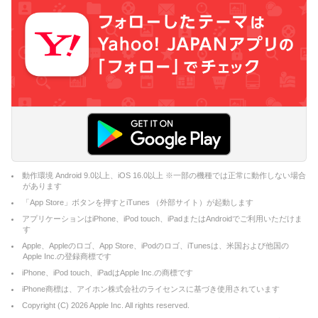
動作環境 Android 9.0以上、iOS 16.0以上 ※一部の機種では正常に動作しない場合
があります
「App Store」ボタンを押すとiTunes （外部サイト）が起動します
アプリケーションはiPhone、iPod touch、iPadまたはAndroidでご利用いただけま
す
Apple、Appleのロゴ、App Store、iPodのロゴ、iTunesは、米国および他国の
Apple Inc.の登録商標です
iPhone、iPod touch、iPadはApple Inc.の商標です
iPhone商標は、アイホン株式会社のライセンスに基づき使用されています
Copyright (C)
2026
Apple Inc. All rights reserved.