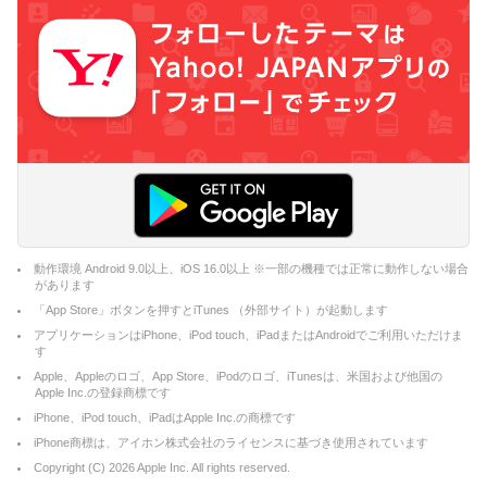
動作環境 Android 9.0以上、iOS 16.0以上 ※一部の機種では正常に動作しない場合
があります
「App Store」ボタンを押すとiTunes （外部サイト）が起動します
アプリケーションはiPhone、iPod touch、iPadまたはAndroidでご利用いただけま
す
Apple、Appleのロゴ、App Store、iPodのロゴ、iTunesは、米国および他国の
Apple Inc.の登録商標です
iPhone、iPod touch、iPadはApple Inc.の商標です
iPhone商標は、アイホン株式会社のライセンスに基づき使用されています
Copyright (C)
2026
Apple Inc. All rights reserved.