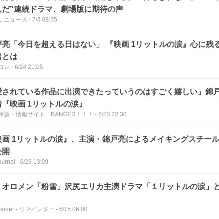
んだ”連続ドラマ、劇場版に期待の声
LL ニュース
-
7/3 08:35
戸亮「今日を超える日はない」 『映画 1リットルの涙』心に残
出とは
コレ
-
6/24 21:05
愛されている作品に出演できたっていうのはすごく嬉しい」錦
着『映画 1リットルの涙』
評論・情報サイト BANGER！！！
-
6/23 22:30
映画 1リットルの涙』、主演・錦戸亮によるメイキングスチー
公開
urnal
-
6/23 13:09
ミオロメン「粉雪」沢尻エリカ主演ドラマ「１リットルの涙」
minder - リマインダー
-
6/15 06:00