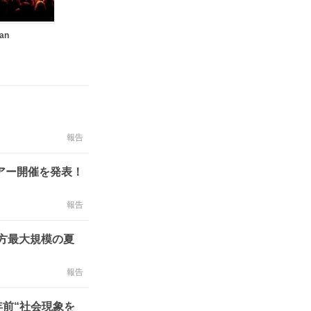
an
報告
アー開催を発表！
報告
方最大規模の夏
報告
年前“社会現象を