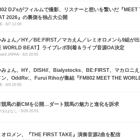
802 DJ'sがフィルムで撮影、リスナーと想いを繋いだ『MEET T
AT 2026』の裏側を独占大公開
CE
-
6/7 12:00
みょん／HY／BE:FIRST／マカえん／レミオロメンら9組が出
E WORLD BEAT】ライブレポ到着＆ライブ音源OA決定
board JAPAN
-
6/3 20:05
みょん、HY、DISH//、Bialystocks、BE:FIRST、マカ
ン、OddRe:、Furui Rihoが集結『FM802 MEET THE WORLD
CE
-
6/3 20:00
番決定、オフィシャルレポート到着
方競馬の新CMを公開…ダート競馬の魅力と進化を訴求
のおはなし
-
5/29 20:01
オロメン、『THE FIRST TAKE』演奏音源2曲を配信