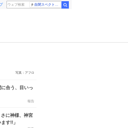
プ
自閉スペクトラム症
検索
写真：アフロ
間に合う、目いっ
報告
「まさに神様、神宮
ます!!」