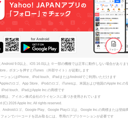
for Android
 Android 9.0以上、iOS 16.0以上 ※一部の機種では正常に動作しない場合がありま
 Store」ボタンを押すとiTunes （外部サイト）が起動します
ションはiPhone、iPod touch、iPadまたはAndroidでご利用いただけます
、Appleのロゴ、App Store、iPodのロゴ、iTunesは、米国および他国のApple Inc
、iPod touch、iPadはApple Inc.の商標です
ne商標は、アイホン株式会社のライセンスに基づき使用されています
ht (C)
2026
Apple Inc. All rights reserved.
id、Androidロゴ、Google Play、Google Playロゴは、Google Inc.の商標または
トフォンでバーコードを読み取るには、専用のアプリケーションが必要です