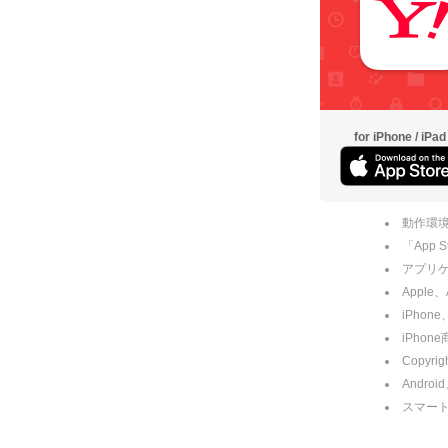
for iPhone / iPad
動作環境
「App
アプリケー
Apple
iPhone
iPho
Copyrig
Andro
スマー