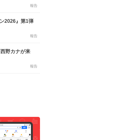
報告
2026』第1弾
報告
、西野カナが来
報告