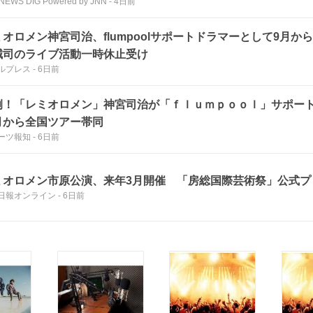
NEWS DIG Powered by JNN
-
4日前
ミオロメン神宮司治、flumpoolサポートドラマーとして9月か
誠司のライブ活動一時休止受け
ルプレス
-
6日前
例！「レミオロメン」神宮司治が「ｆｌｕｍｐｏｏｌ」サポ
月から全国ツアー帯同
ーツ報知
-
6日前
ミオロメン市原公演、来年3月開催 「房総国際芸術祭」公式プ
日報オンライン
-
6日前