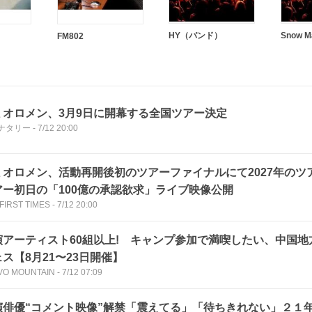
HY（バンド）
Snow M
FM802
ミオロメン、3月9日に開幕する全国ツアー決定
ナタリー
-
7/12 20:00
ミオロメン、活動再開後初のツアーファイナルにて2027年のツ
アー初日の「100億の承認欲求」ライブ映像公開
FIRST TIMES
-
7/12 20:00
演アーティスト60組以上! キャンプ参加で満喫したい、中国地
ス【8月21〜23日開催】
VO MOUNTAIN
-
7/12 07:09
演俳優“コメント映像”解禁「震えてる」「待ちきれない」２１