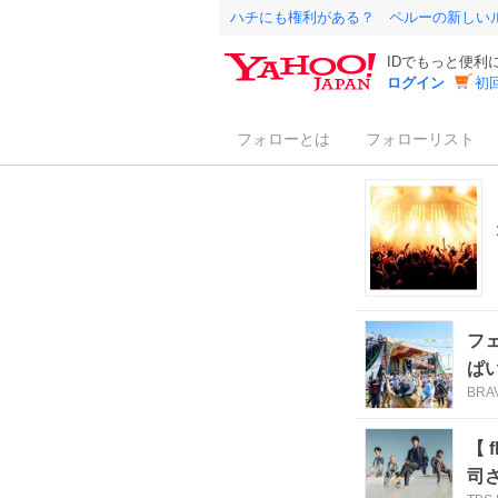
ハチにも権利がある？ ペルーの新しい
IDでもっと便利
ログイン
初
フォローとは
フォローリスト
フ
ぱ
BRA
【 
司