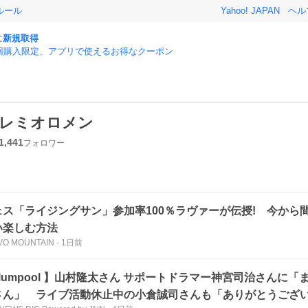
ルール
Yahoo! JAPAN
ヘル
に
新規取得
回購入限定、アプリで使えるお得なクーポン
レミオロメン
1,441
フォロワー
ェス「ライジングサン」参加率100％ラヴァーが伝授! 今から
い楽しむ方法
VO MOUNTAIN
-
1日前
flumpool 】山村隆太さん サポートドラマー神宮司治さんに
さん」 ライブ活動休止中の小倉誠司さんも「ありがとうござい