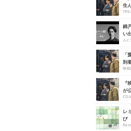
生
TRI
錦
い
ムビ
「
到
映画
『
が
CDJo
レ
び
Re: