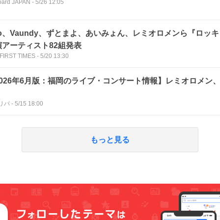
board JAPAN
-
5/26 12:05
o、Vaundy、ずとまよ、あいみょん、レミオロメンら『ロッキン
演アーティスト82組発表
FIRST TIMES
-
5/20 13:30
2026年6月版：福岡のライブ・コンサート情報】レミオロメン
！
リパ
-
5/15 18:00
もっと見る