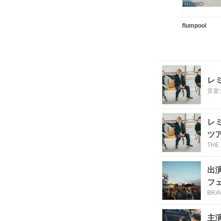
flumpool
レ
音楽
レ
ツ
THE 
出
フェ
BRA
主