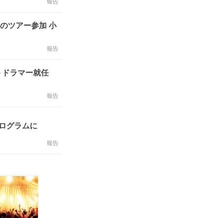
報告
らのツアー参加 小
報告
ートドラマー就任
報告
ログラムに
報告