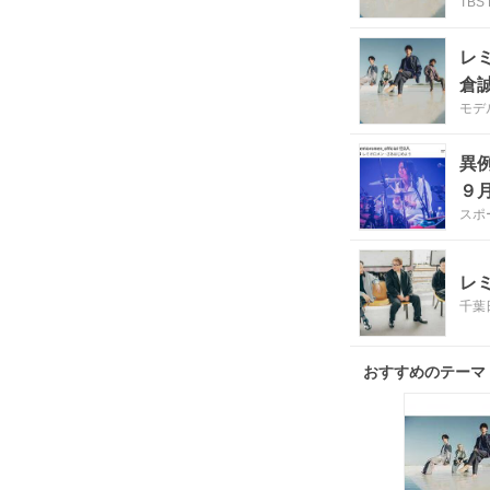
TBS 
レ
倉
モデ
異
９
スポ
レ
千葉
おすすめのテーマ