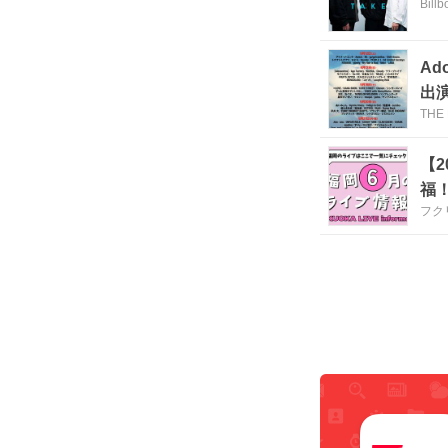
Bill
Ad
出
THE 
【
福
フク