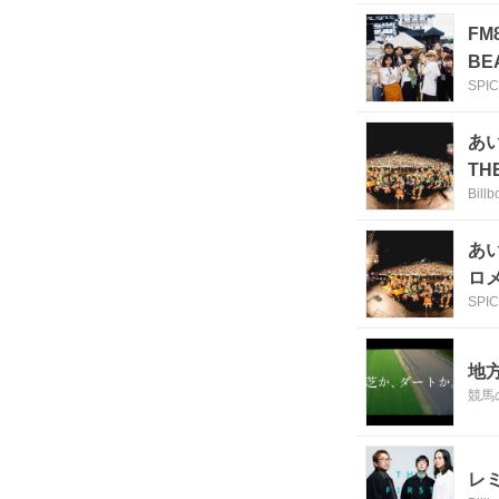
FM
BE
SPI
あい
TH
Bill
あい
ロメ
SPI
特
地
競馬
レミ