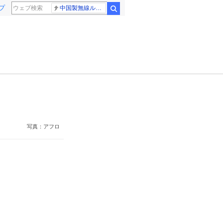
プ
中国製無線ルーター
検索
写真：アフロ