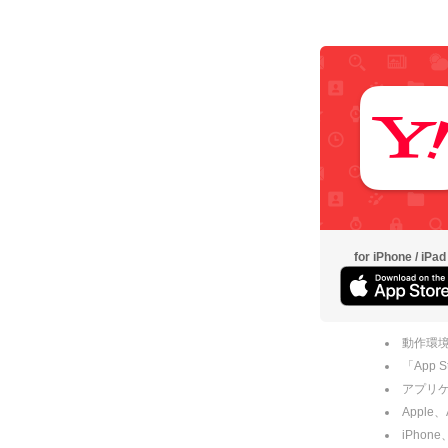
for iPhone / iPad
動作環境
「App
アプリケー
Apple
iPhone