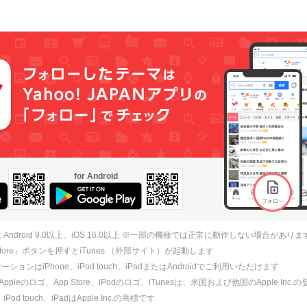
for Android
 Android 9.0以上、iOS 16.0以上 ※一部の機種では正常に動作しない場合がありま
 Store」ボタンを押すとiTunes （外部サイト）が起動します
ションはiPhone、iPod touch、iPadまたはAndroidでご利用いただけます
、Appleのロゴ、App Store、iPodのロゴ、iTunesは、米国および他国のApple Inc
、iPod touch、iPadはApple Inc.の商標です