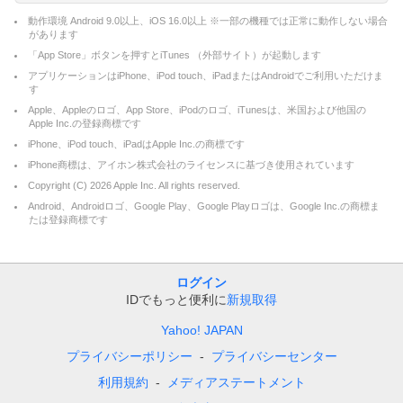
動作環境 Android 9.0以上、iOS 16.0以上 ※一部の機種では正常に動作しない場合
があります
「App Store」ボタンを押すとiTunes （外部サイト）が起動します
アプリケーションはiPhone、iPod touch、iPadまたはAndroidでご利用いただけま
す
Apple、Appleのロゴ、App Store、iPodのロゴ、iTunesは、米国および他国の
Apple Inc.の登録商標です
iPhone、iPod touch、iPadはApple Inc.の商標です
iPhone商標は、アイホン株式会社のライセンスに基づき使用されています
Copyright (C)
2026
Apple Inc. All rights reserved.
Android、Androidロゴ、Google Play、Google Playロゴは、Google Inc.の商標ま
たは登録商標です
ログイン
IDでもっと便利に
新規取得
Yahoo! JAPAN
プライバシーポリシー
プライバシーセンター
利用規約
メディアステートメント