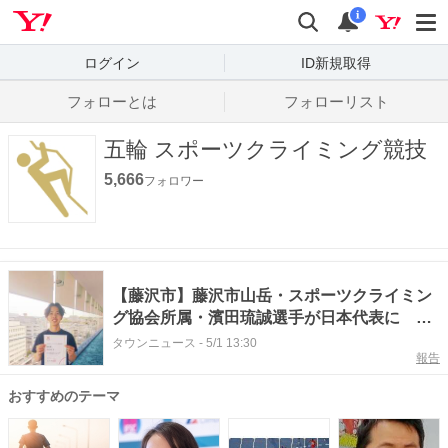
Yahoo! JAPAN
検索
通知数
i
ログイン
ID新規取得
フォローとは
フォローリスト
五輪 スポーツクライミング競技
5,666
フォロワー
【藤沢市】藤沢市山岳・スポーツクライミン
グ協会所属・濱田琉誠選手が日本代表に 五
輪ネクスト強化選手にも選出
タウンニュース
-
5/1 13:30
報告
おすすめのテーマ