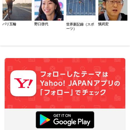
パリ五輪
野口啓代
慎武宏
世界新記録（スポ
ーツ）