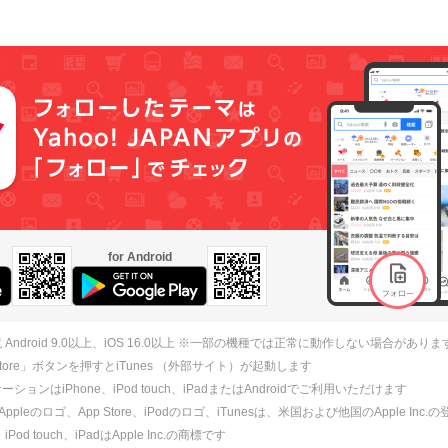
for Android
 Android 9.0以上、iOS 16.0以上 ※一部の機種では正常に動作しない場合がありま
 Store」ボタンを押すとiTunes （外部サイト）が起動します
ションはiPhone、iPod touch、iPadまたはAndroidでご利用いただけます
、Appleのロゴ、App Store、iPodのロゴ、iTunesは、米国および他国のApple Inc
、iPod touch、iPadはApple Inc.の商標です