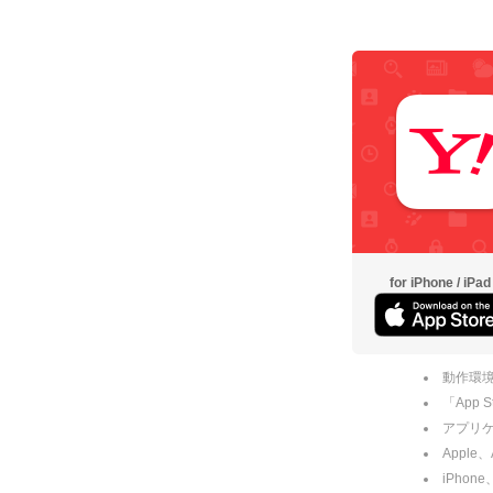
for iPhone / iPad
動作環境
「App
アプリケー
Apple
iPhone