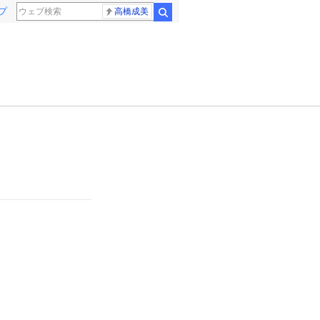
プ
高橋成美
検索