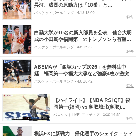
昊河、成長の原動力は「18番」と
「DAIICHI」への憧れ
バスケットボールキング
-
4/13 18:00
報告
白鷗大学が10名の新入部員を公表…仙台大明
成の小田嶌や福岡第一のトンプソンら有望ガ
ード陣が入部
バスケットボールキング
-
4/8 15:32
報告
ABEMAが「飯塚カップ2026」を無料生中
継…福岡第一や福大大濠など強豪4校が激突
バスケットボールキング
-
4/6 16:42
報告
【ハイライト】【NBA RSI QF】福
岡第一(福岡) vs 鳥取城北(鳥取)
（2026.03.30）
バスケットLIVE_アマチュア
-
3/30 16:55
3:02
報告
横浜EXに新戦力…帰化選手のシェイク・ケイ