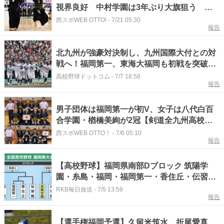
視界良好 中村学園は3年ぶり大旗狙う 福
岡第一、筑紫台、明豊、守谷、東奥義塾など
西スポWEB OTTO!
-
7/21 05:30
報告
も有力
北九州が強豪対決制し、九州国際大付との対
戦へ！福岡第一、東海大福岡も初戦を突破！
福岡大会【26年夏高校野球】
高校野球ドットコム
-
7/7 18:58
報告
男子団体は福岡第一が初V、女子は八代白百
合学園・楢橋美絢が2冠【剣道全九州高校大
会】
西スポWEB OTTO！
-
7/6 05:10
報告
【高校野球】福岡県南部Dブロック 筑陽学
園・糸島・福岡・福岡第一・香住丘・伝習
館・沖学園・福岡常葉の登録メンバーとトー
RKB毎日放送
-
7/5 13:59
報告
ナメント表
【選手権福岡予選】久留米筑水、折尾愛真、