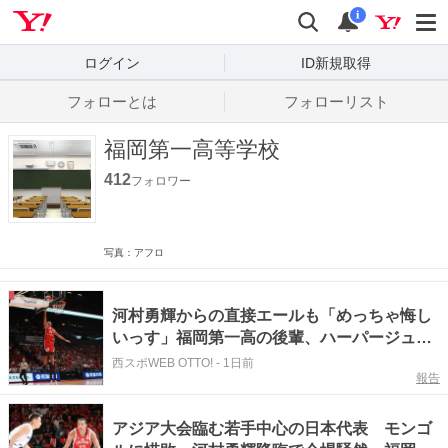
Yahoo! JAPAN
検索
通知数
i
ログイン
ID新規取得
フォローとは
フォローリスト
福岡第一高等学校
412
フォロワー
写真：アフロ
河村勇輝からの直接エールも「めっちゃ悔し
いっす」福岡第一高の後輩、ハーパージュニ
アが15得点＆好スチールで躍動【バスケ日本
西スポWEB OTTO!
-
1日前
報告
代表】
アジア大会臨む若手中心の日本代表 モンゴ