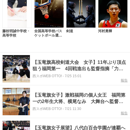
藤枝明誠中学校・
全国高等学校バス
剣道
河村勇輝
高等学校
ケットボール選手
権大会
【玉竜旗高校剣道大会 女子】11年ぶり頂点
狙う福岡第一 4回戦進出も監督指摘「力を
出し切る精神力を」
西スポWEB OTTO!
-
7/25 15:01
報告
【玉竜旗女子】激戦福岡の個人女王 福岡第
一の2年生大将、横尾なみ 大舞台へ監督が
成長促す「癖を見抜いて」
西スポWEB OTTO!
-
7/21 11:30
報告
【玉竜旗女子展望】八代白百合学園が連覇へ