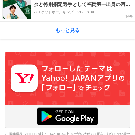
タと特別指定選手として福岡第一出身の河合
瑠那が加入
バスケットボールキング
-
3/17 18:00
報告
もっと見る
動作環境 Android 9.0以上、iOS 16.0以上 ※一部の機種では正常に動作しない場合