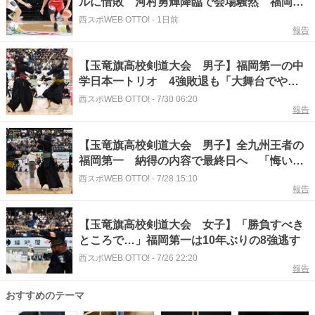
ルに惜敗 河村勇輝降臨で会場騒然 福岡第
一高の後輩が躍動も【バスケ男子】
西スポWEB OTTO!
-
1日前
報告
【玉竜旗高校剣道大会 男子】福岡第一の中
学日本一トリオ 4強敗退も「大舞台でやり
切った」
西スポWEB OTTO!
-
7/30 06:20
報告
【玉竜旗高校剣道大会 男子】全九州王者の
福岡第一 納得の内容で最終日へ 「悔いな
く力を出し切れば…」7年ぶり優勝へ自信
西スポWEB OTTO!
-
7/28 15:10
報告
【玉竜旗高校剣道大会 女子】「勝負すべき
ところで…」福岡第一は10年ぶりの8強逃す
西スポWEB OTTO!
-
7/26 22:20
報告
おすすめのテーマ