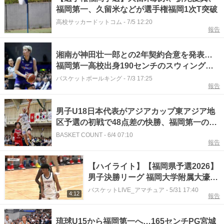
福岡第一、久留米などが選手権福岡1次T突破
高校サッカードットコム
-
7/5 12:20
報告
湘南が神田壮一郎との2年契約合意を発表…
福岡第一高校出身190センチのスウィングマ
ンが新天地へ
バスケットボールキング
-
7/3 17:25
報告
男子U18日本代表がアジアカップ東アジア地
区予選の初戦で48点差の快勝、福岡第一の久
我祐仁がゲームハイの22得点
BASKET COUNT
-
6/4 07:10
報告
【ハイライト】【福岡県予選2026】
男子決勝リーグ 福岡大学附属大濠
vs 福岡第一（2025.05.31）
バスケットLIVE_アマチュア
-
5/31 17:40
4:12
報告
琉球U15から福岡第一へ…165センチPG宮城