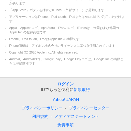
があります
「App Store」ボタンを押すとiTunes （外部サイト）が起動します
アプリケーションはiPhone、iPod touch、iPadまたはAndroidでご利用いただけま
す
Apple、Appleのロゴ、App Store、iPodのロゴ、iTunesは、米国および他国の
Apple Inc.の登録商標です
iPhone、iPod touch、iPadはApple Inc.の商標です
iPhone商標は、アイホン株式会社のライセンスに基づき使用されています
Copyright (C)
2026
Apple Inc. All rights reserved.
Android、Androidロゴ、Google Play、Google Playロゴは、Google Inc.の商標ま
たは登録商標です
ログイン
IDでもっと便利に
新規取得
Yahoo! JAPAN
プライバシーポリシー
プライバシーセンター
利用規約
メディアステートメント
免責事項