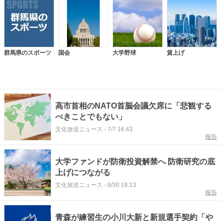
群馬県のスポーツ
国会
大学野球
賃上げ
高市首相のNATO首脳会議欠席に「悲観する
べきことでもない」
文化放送ニュース
-
7/7 16:43
報告
大学ファンドが防衛投資解禁へ 防衛研究の底
上げにつながる
文化放送ニュース
-
6/30 18:13
報告
青森が練習生の小川大新と新規選手契約「や