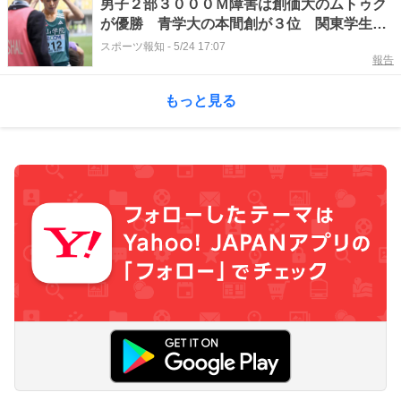
男子２部３０００Ｍ障害は創価大のムトゥク
が優勝 青学大の本間創が３位 関東学生陸
上
スポーツ報知
-
5/24 17:07
報告
もっと見る