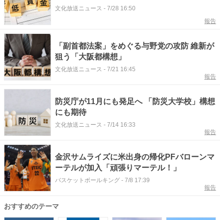
文化放送ニュース
-
7/28 16:50
報告
「副首都法案」をめぐる与野党の攻防 維新が
狙う「大阪都構想」
文化放送ニュース
-
7/21 16:45
報告
防災庁が11月にも発足へ 「防災大学校」構想
にも期待
文化放送ニュース
-
7/14 16:33
報告
金沢サムライズに米出身の帰化PFバローンマ
ーテルが加入「頑張りマーテル！」
バスケットボールキング
-
7/8 17:39
報告
おすすめのテーマ