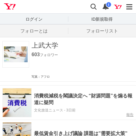
Yahoo! JAPAN
検索
通知数
i
ログイン
ID新規取得
フォローとは
フォローリスト
上武大学
603
フォロワー
写真：アフロ
消費税減税を閣議決定へ “財源問題”を煽る報
道に疑問
文化放送ニュース
-
3日前
報告
最低賃金引き上げ議論 課題は”需要拡大策”