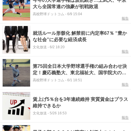
今年の大学選手権は波乱続き…上武大、中京
大ら全国常連の強豪が初戦敗退
高校野球ドットコム
-
6/9 15:04
報告
就活ルール形骸化 解禁前に内定率67％ “豊か
な社会”に必要な経済成長
文化放送
-
6/2 18:20
報告
第75回全日本大学野球選手権の組み合わせ決
定！慶応義塾大、東北福祉大、国学院大の初
戦の相手は？
高校野球ドットコム
-
6/1 18:51
報告
賃上げ5％台を3年連続維持 実質賃金はプラス
維持できるか
文化放送
-
5/26 16:53
報告