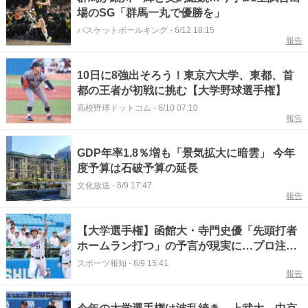
場のSG「群馬一丸で優勝を」
バスケットボールキング
-
6/12 18:15
報告
10日に8強出そろう！東京六大学、東都、首
都の王者が初戦に挑む【大学野球選手権】
高校野球ドットコム
-
6/10 07:10
報告
GDP年率1.8％増も「景気拡大に暗雲」 今年
度予算は石破予算の延長
文化放送
-
6/9 17:47
報告
【大学選手権】函館大・寺門史優「先頭打者
ホームラン打つ」の予言が現実に…プロ注目
の１５１キロ右腕から豪快弾
スポーツ報知
-
6/9 15:41
報告