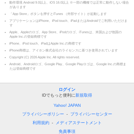
動作環境 Android 9.0以上、iOS 16.0以上 ※一部の機種では正常に動作しない場合
があります
「App Store」ボタンを押すとiTunes （外部サイト）が起動します
アプリケーションはiPhone、iPod touch、iPadまたはAndroidでご利用いただけま
す
Apple、Appleのロゴ、App Store、iPodのロゴ、iTunesは、米国および他国の
Apple Inc.の登録商標です
iPhone、iPod touch、iPadはApple Inc.の商標です
iPhone商標は、アイホン株式会社のライセンスに基づき使用されています
Copyright (C)
2026
Apple Inc. All rights reserved.
Android、Androidロゴ、Google Play、Google Playロゴは、Google Inc.の商標ま
たは登録商標です
ログイン
IDでもっと便利に
新規取得
Yahoo! JAPAN
プライバシーポリシー
プライバシーセンター
利用規約
メディアステートメント
免責事項