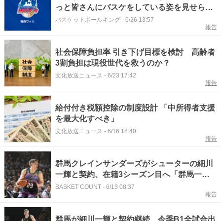
っと皆さんにバスケをしている姿を見せられ
る」
バスケットボールキング
-
6/26 13:57
報告
社会保障負担率 引き下げ目標を検討 高齢者
3割負担は現役世代を救うのか？
文化放送ニュース
-
6/23 17:42
報告
給付付き税額控除の制度設計 「中所得者支援
を最大化すべき」
文化放送ニュース
-
6/16 18:40
報告
群馬クレインサンダーズがシューターの細川
一輝と契約、在籍3シーズン目へ「群馬一丸
で優勝を獲りに行きましょう」
BASKET COUNT
-
6/13 08:37
報告
群馬が細川一輝と契約継続…今季B1全試合出