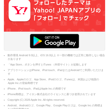
動作環境 Android 9.0以上、iOS 16.0以上 ※一部の機種では正常に動作しない場合
があります
「App Store」ボタンを押すとiTunes （外部サイト）が起動します
アプリケーションはiPhone、iPod touch、iPadまたはAndroidでご利用いただけま
す
Apple、Appleのロゴ、App Store、iPodのロゴ、iTunesは、米国および他国の
Apple Inc.の登録商標です
iPhone、iPod touch、iPadはApple Inc.の商標です
iPhone商標は、アイホン株式会社のライセンスに基づき使用されています
Copyright (C)
2026
Apple Inc. All rights reserved.
Android、Androidロゴ、Google Play、Google Playロゴは、Google Inc.の商標ま
たは登録商標です