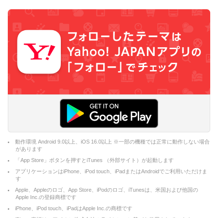
動作環境 Android 9.0以上、iOS 16.0以上 ※一部の機種では正常に動作しない場合
があります
「App Store」ボタンを押すとiTunes （外部サイト）が起動します
アプリケーションはiPhone、iPod touch、iPadまたはAndroidでご利用いただけま
す
Apple、Appleのロゴ、App Store、iPodのロゴ、iTunesは、米国および他国の
Apple Inc.の登録商標です
iPhone、iPod touch、iPadはApple Inc.の商標です