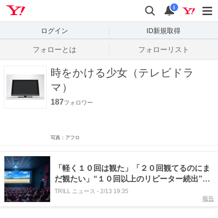
Yahoo! JAPAN
検索
通知数
i
ログイン
ID新規取得
フォローとは
フォローリスト
時をかける少女（テレビドラ
マ）
187
フォロワー
写真：アフロ
「軽く１０回は観た」「２０回観てるのにま
だ観たい」“１０回以上のリピーター続出”の
異例事態…アニメ史に名を残す至高作
TRILL ニュース
-
2/13 19:35
報告