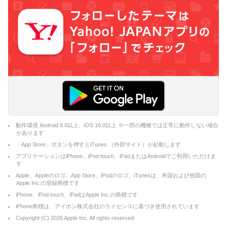
動作環境 Android 9.0以上、iOS 16.0以上 ※一部の機種では正常に動作しない場合
があります
「App Store」ボタンを押すとiTunes （外部サイト）が起動します
アプリケーションはiPhone、iPod touch、iPadまたはAndroidでご利用いただけま
す
Apple、Appleのロゴ、App Store、iPodのロゴ、iTunesは、米国および他国の
Apple Inc.の登録商標です
iPhone、iPod touch、iPadはApple Inc.の商標です
iPhone商標は、アイホン株式会社のライセンスに基づき使用されています
Copyright (C)
2026
Apple Inc. All rights reserved.