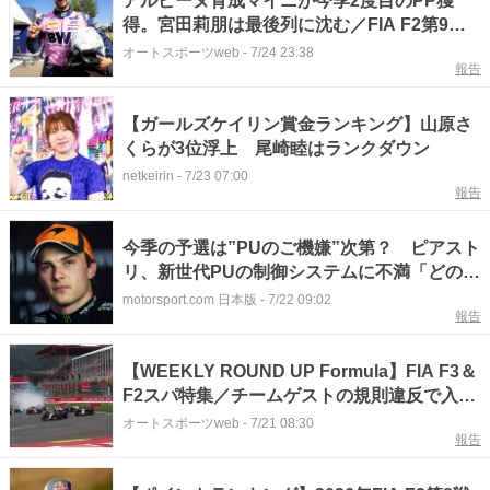
アルピーヌ育成マイニが今季2度目のPP獲
得。宮田莉朋は最後列に沈む／FIA F2第9戦
予選
オートスポーツweb
-
7/24 23:38
報告
【ガールズケイリン賞金ランキング】山原さ
くらが3位浮上 尾崎睦はランクダウン
netkeirin
-
7/23 07:00
報告
今季の予選は”PUのご機嫌”次第？ ピアスト
リ、新世代PUの制御システムに不満「どのエ
ンジンにも共通する問題。最悪だよ」
motorsport.com 日本版
-
7/22 09:02
報告
【WEEKLY ROUND UP Formula】FIA F3＆
F2スパ特集／チームゲストの規則違反で入賞
ドライバーに失格の裁定下る
オートスポーツweb
-
7/21 08:30
報告