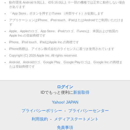
動作環境 Android 9.0以上、iOS 16.0以上 ※一部の機種では正常に動作しない場合
があります
「App Store」ボタンを押すとiTunes （外部サイト）が起動します
アプリケーションはiPhone、iPod touch、iPadまたはAndroidでご利用いただけま
す
Apple、Appleのロゴ、App Store、iPodのロゴ、iTunesは、米国および他国の
Apple Inc.の登録商標です
iPhone、iPod touch、iPadはApple Inc.の商標です
iPhone商標は、アイホン株式会社のライセンスに基づき使用されています
Copyright (C)
2026
Apple Inc. All rights reserved.
Android、Androidロゴ、Google Play、Google Playロゴは、Google Inc.の商標ま
たは登録商標です
ログイン
IDでもっと便利に
新規取得
Yahoo! JAPAN
プライバシーポリシー
プライバシーセンター
利用規約
メディアステートメント
免責事項