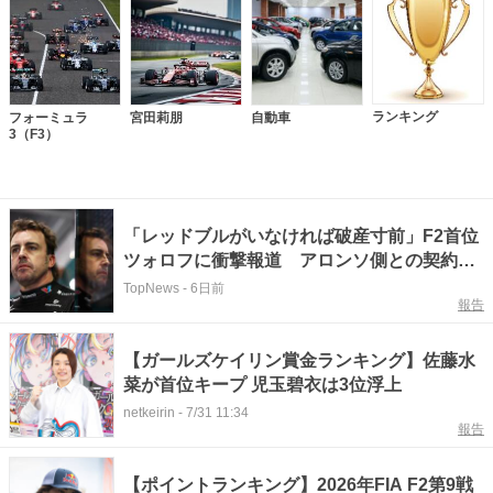
ランキング
フォーミュラ
宮田莉朋
自動車
3（F3）
「レッドブルがいなければ破産寸前」F2首位
ツォロフに衝撃報道 アロンソ側との契約で
負債
TopNews
-
6日前
報告
【ガールズケイリン賞金ランキング】佐藤水
菜が首位キープ 児玉碧衣は3位浮上
netkeirin
-
7/31 11:34
報告
【ポイントランキング】2026年FIA F2第9戦