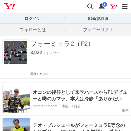
Yahoo! JAPAN
検索
通知数
i
ログイン
ID新規取得
フォローとは
フォローリスト
フォーミュラ2（F2）
3,022
フォロワー
写真：アフロ
オコンの後任として来季ハースからF1デビュ
ーと噂のカマラ、本人は冷静「ありがたいけ
ど、まずはF2王者獲得に集中だ」
motorsport.com 日本版
-
1日前
報告
テオ・プルシェールがフォーミュラE専念の