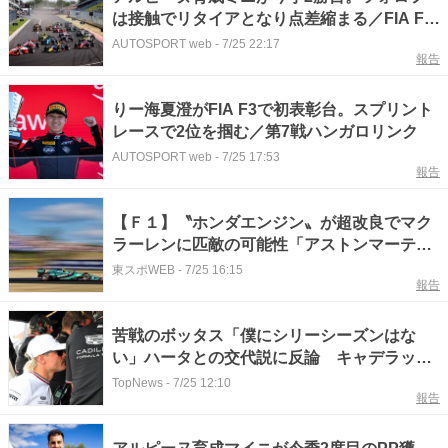
は接触でリタイアとなり点差縮まる／FIA F2
第9戦レース1
AUTOSPORT web
-
7/25 22:17
報告
りー海夏澄がFIA F3で初表彰台。スプリント
レースで2位を掴む／第7戦ハンガロリンク
AUTOSPORT web
-
7/25 17:53
報告
【Ｆ１】〝ホンダエンジン〟が超改良でマク
ラーレンに匹敵の可能性「アストンマーティ
ンの飛躍か」
東スポWEB
-
7/25 16:15
報告
苦戦のボッタス「僕にシリーシーズンはな
い」ハータとの交代説に反論 キャデラック
代表も擁護
TopNews
-
7/25 12:10
報告