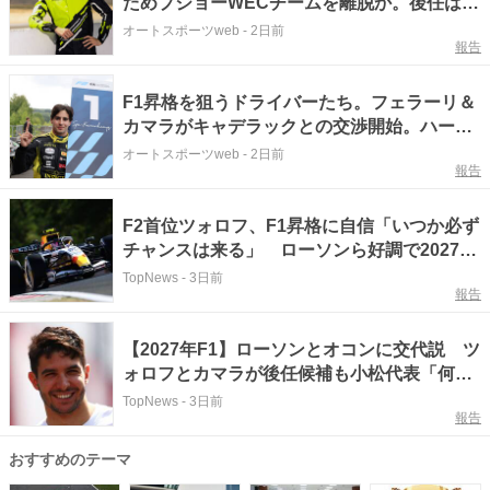
ためプジョーWECチームを離脱か。後任は元
フェラーリドライバー？
オートスポーツweb
-
2日前
報告
F1昇格を狙うドライバーたち。フェラーリ＆
カマラがキャデラックとの交渉開始。ハース
をめぐる争いはフォルナローリがリードか
オートスポーツweb
-
2日前
報告
F2首位ツォロフ、F1昇格に自信「いつか必ず
チャンスは来る」 ローソンら好調で2027年
のシート争いは？
TopNews
-
3日前
報告
【2027年F1】ローソンとオコンに交代説 ツ
ォロフとカマラが後任候補も小松代表「何も
決まっていない」
TopNews
-
3日前
報告
おすすめのテーマ