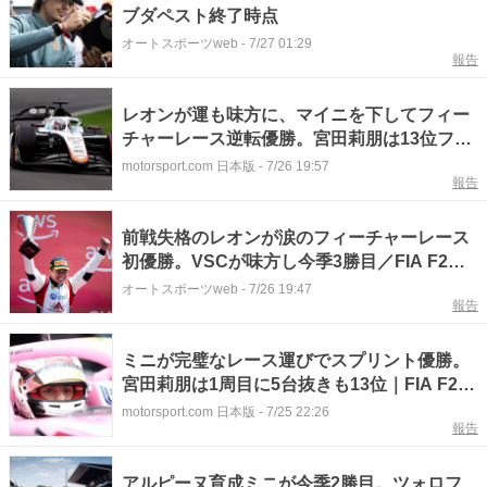
ブダペスト終了時点
オートスポーツweb
-
7/27 01:29
報告
レオンが運も味方に、マイニを下してフィー
チャーレース逆転優勝。宮田莉朋は13位フィ
ニッシュ｜F2ハンガロリンク
motorsport.com 日本版
-
7/26 19:57
報告
前戦失格のレオンが涙のフィーチャーレース
初優勝。VSCが味方し今季3勝目／FIA F2第9
戦
オートスポーツweb
-
7/26 19:47
報告
ミニが完璧なレース運びでスプリント優勝。
宮田莉朋は1周目に5台抜きも13位｜FIA F2ハ
ンガロリンク
motorsport.com 日本版
-
7/25 22:26
報告
アルピーヌ育成ミニが今季2勝目。ツォロフ